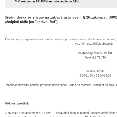
Oznámení o ZRUŠENÍ registrace plátce DPH
Úřední deska se zřizuje na základě ustanovení § 26 zákona č. 500/2
předpisů (dále jen "správní řád").
.
Úřední hodiny orgánu nemocenského pojištění pro zaměstnance Záchranného útvaru (dl
ve znění pozdějších předpisů)
Záchranný útvar HZS ČR
Opavská 771/29
pondělí, středa
8:00-11:00 a 13:00-15:00
Možnost odevzdat podání, případně učinit podání ústně do protokolu, nahlížet do spisu
Možnosti podání:
V souladu s ustanovením § 37 odst. 1 správního řádu je podání úkonem směřujícím 