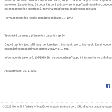
svého skutečného obsahu a bez ohledu na to, jak je označeno.Dle § 37 odst. 3 správní
protokolu. Za podmínky, že podání je do 5 dnů potvrzeno, popřípadě doplněno způsobe
jiných technických prostředků, zejména prostřednictvím dálnopisu, telefaxu.
Forma technického nosiče: paměťové médium CD, DVD
Technické parametry přijímaných datových zpráv:
Datové zprávy jsou přijímány ve formátech: Microsoft Word, Microsoft Excel, Adobe A
maximální velikost přijímané datové zprávy je 10 MB.
Informace dle zákona č. 106/1999 Sb., o svobodném přístupu k informacím, ve znění po
Aktualizováno: 19. 1. 2023
Fac
© 2026 Generální ředitelství Hasičského záchranného sboru ČR, všechna práva vyhraze