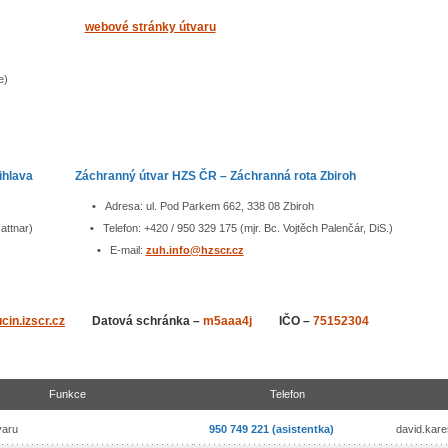
webové stránky útvaru
e)
a Jihlava
Záchranný útvar HZS ČR – Záchranná rota Zbiroh
86 01 Jihlava
•
Adresa: ul. Pod Parkem 662, 338 08 Zbiroh
. Pavel Gattnar)
•
Telefon: +420 / 950 329 175 (mjr. Bc. Vojtěch Palenčár, DiS.)
•
E-mail:
zuh.info@hzscr.cz
in.izscr.cz
Datová schránka –
m5aaa4j
IČO –
75152304
Funkce
Telefon
tvaru
950 749 221 (asistentka)
david.kar