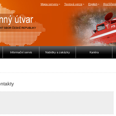
Mapa serveru
Textová verze
English
Rozšířené
Informační servis
Nabídky a zakázky
Kariéra
ntakty