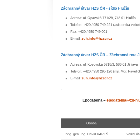
Záchranný útvar HZS ČR - sídlo Hlučín
Adresa: ul. Opavská 771/29, 748 01 Hlučín
Telefon: +420 / 950 749 221 (asistentka velitel
Fax: +420 / 950 749 001
E-mail:
zuh.info@hzscr.cz
Záchranný útvar HZS ČR – Záchranná rot
Adresa: ul. Kosovská 5718/3, 5
Telefon: +420 / 950 295 120 (mjr. Mgr
E-mail:
zuh.info@hzscr.cz
.
Epodatelna –
epodatelna@zu-hluc
.
Osoba
brig. gen. Ing. David KAREŠ
velitel ú