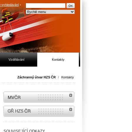
 vyhledávání
Vzdělávání
Kontakty
Záchranný útvar HZS ČR
/
Kontakty
MVČR
internetové stránky Hasiči ČR
SOUVISEJÍCÍ ODKAZY