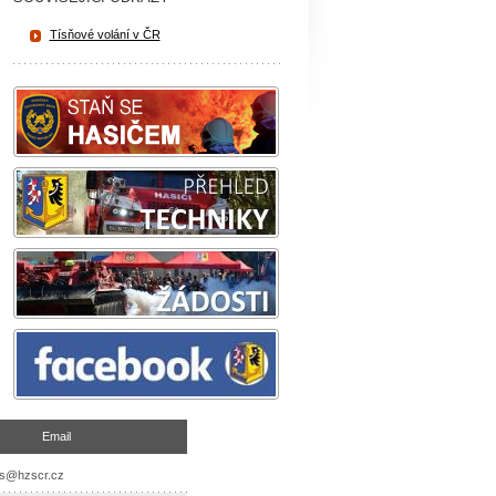
Tísňové volání v ČR
Email
es@hzscr.cz