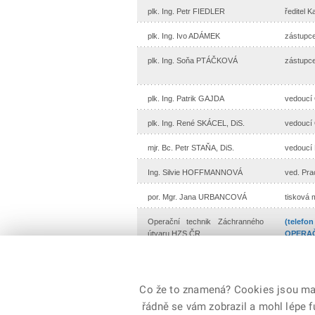
plk. Ing. Petr FIEDLER
ředitel K
plk. Ing. Ivo ADÁMEK
zástupce
plk. Ing. Soňa PTÁČKOVÁ
zástupce
plk. Ing. Patrik GAJDA
vedoucí 
plk. Ing. René SKÁCEL, DiS.
vedoucí 
mjr. Bc. Petr STAŇA, DiS.
vedoucí 
Ing. Silvie HOFFMANNOVÁ
ved. Pra
por. Mgr. Jana URBANCOVÁ
tisková 
Operační technik Záchranného
(telefo
útvaru HZS ČR
OPERAČ
Co že to znamená? Cookies jsou malé
řádně se vám zobrazil a mohl lépe 