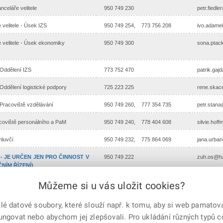
anceláře velitele
950 749 230
petr.fiedl
 velitele - Úsek IZS
950 749 254, 773 756 208
ivo.adame
 velitele - Úsek ekonomiky
950 749 300
sona.ptac
Oddělení IZS
773 752 470
patrik.gaj
Oddělení logistické podpory
725 223 225
rene.skac
Pracoviště vzdělávání
950 749 260, 777 354 735
petr.stan
coviště personálního a PaM
950 749 240, 778 404 608
silvie.ho
mluvčí
950 749 232, 775 864 069
jana.urba
n - JE URČEN JEN PRO ČINNOST V
950 749 222
zuh.os@hz
NÍM ŘÍZENÍ)
Můžeme si u vás uložit cookies?
 datové soubory, které slouží např. k tomu, aby si web pamatoval
e-mailem
vytisknout
Facebook
X
fungovat nebo abychom jej zlepšovali. Pro ukládání různých typů 
Corp.