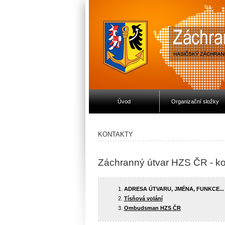
Úvod
Organizační složky
KONTAKTY
Záchranný útvar HZS ČR - ko
ADRESA ÚTVARU, JMÉNA, FUNKCE...
Tísňová volání
Ombudsman HZS ČR