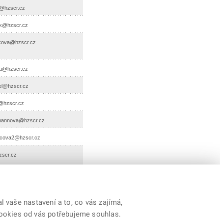
er@hzscr.cz
k@hzscr.cz
kova@hzscr.cz
da@hzscr.cz
el@hzscr.cz
a@hzscr.cz
ffmannova@hzscr.cz
ncova2@hzscr.cz
scr.cz
 vaše nastavení a to, co vás zajímá,
cookies od vás potřebujeme souhlas.