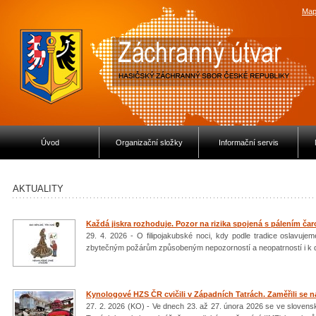
Map
Úvod
Organizační složky
Informační servis
AKTUALITY
Každá jiskra rozhoduje. Pozor na rizika spojená s pálením čar
29. 4. 2026 - O filipojakubské noci, kdy podle tradice oslavujeme
zbytečným požárům způsobeným nepozorností a neopatrností i k 
Kynologové HZS ČR cvičili v Západních Tatrách. Zaměřili se n
27. 2. 2026 (KO) - Ve dnech 23. až 27. února 2026 se ve slovens