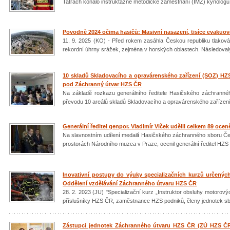
Tatrách konalo instruktážně metodické zaměstnání (IMZ) kynolog
Povodně 2024 očima hasičů: Masivní nasazení, tisíce evakuo
11. 9. 2025 (KO) - Před rokem zasáhla Českou republiku tlaková n
rekordní úhrny srážek, zejména v horských oblastech. Následoval
10 skladů Skladovacího a opravárenského zařízení (SOZ) HZS
pod Záchranný útvar HZS ČR
Na základě rozkazu generálního ředitele Hasičského záchranné
převodu 10 areálů skladů Skladovacího a opravárenského zaříze
Generální ředitel genpor. Vladimír Vlček udělil celkem 89 o
Na slavnostním udílení medailí Hasičského záchranného sboru Česk
prostorách Národního muzea v Praze, ocenil generální ředitel HZS
Inovativní postupy do výuky specializačních kurzů určených 
Oddělení vzdělávání Záchranného útvaru HZS ČR
28. 2. 2023 (JU) "Specializační kurz „Instruktor obsluhy motorových
příslušníky HZS ČR, zaměstnance HZS podniků, členy jednotek sb
Zástupci jednotek Záchranného útvaru HZS ČR (ZÚ HZS ČR)