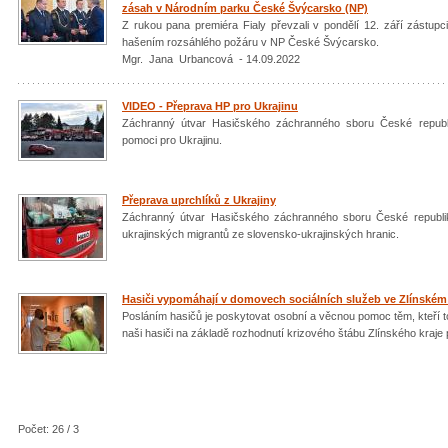
zásah v Národním parku České Švýcarsko (NP)
Z rukou pana premiéra Fialy převzali v pondělí 12. září zást
hašením rozsáhlého požáru v NP České Švýcarsko.
Mgr. Jana Urbancová - 14.09.2022
VIDEO - Přeprava HP pro Ukrajinu
Záchranný útvar Hasičského záchranného sboru České republik
pomoci pro Ukrajinu.
Přeprava uprchlíků z Ukrajiny
Záchranný útvar Hasičského záchranného sboru České republik
ukrajinských migrantů ze slovensko-ukrajinských hranic.
Hasiči vypomáhají v domovech sociálních služeb ve Zlínském 
Posláním hasičů je poskytovat osobní a věcnou pomoc těm, kteří to v
naši hasiči na základě rozhodnutí krizového štábu Zlínského kraje 
Počet: 26 / 3