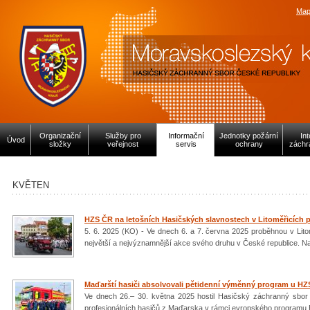
Map
Organizační
Služby pro
Informační
Jednotky požární
In
Úvod
složky
veřejnost
servis
ochrany
záchr
KVĚTEN
HZS ČR na letošních Hasičských slavnostech v Litoměřicích p
5. 6. 2025 (KO) - Ve dnech 6. a 7. června 2025 proběhnou v Litom
největší a nejvýznamnější akce svého druhu v České republice. Na
Maďarští hasiči absolvovali pětidenní výměnný program u HZ
Ve dnech 26.– 30. května 2025 hostil Hasičský záchranný sbo
profesionálních hasičů z Maďarska v rámci evropského programu E