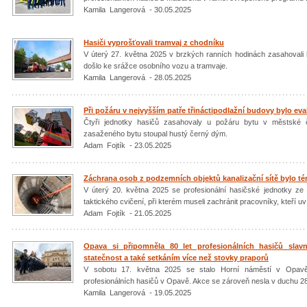
Kamila Langerová - 30.05.2025
Hasiči vyprošťovali tramvaj z chodníku
V úterý 27. května 2025 v brzkých ranních hodinách zasahovali 
došlo ke srážce osobního vozu a tramvaje.
Kamila Langerová - 28.05.2025
Při požáru v nejvyšším patře třináctipodlažní budovy bylo e
Čtyři jednotky hasičů zasahovaly u požáru bytu v městské čá
zasaženého bytu stoupal hustý černý dým.
Adam Fojtík - 23.05.2025
Záchrana osob z podzemních objektů kanalizační sítě bylo té
V úterý 20. května 2025 se profesionální hasičské jednotky ze
taktického cvičení, při kterém museli zachránit pracovníky, kteří uví
Adam Fojtík - 21.05.2025
Opava si připomněla 80 let profesionálních hasičů sla
statečnost a také setkáním více než stovky praporů
V sobotu 17. května 2025 se stalo Horní náměstí v Opavě d
profesionálních hasičů v Opavě. Akce se zároveň nesla v duchu 28.
Kamila Langerová - 19.05.2025