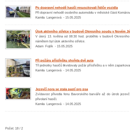
Po dopravní nehodě hasiči resuscitovali řidiče vozidla
Při dopravní nehodě osobního automobilu v městské části Komárov v
Kamila Langerová - 15.05.2025
Útok aktivního střelce v budově Okresního soudu v Novém Ji
V úterý 13. května od 08:30 hod. proběhlo v budově Okresního
námětem byl útok aktivního střelce.
Adam Fojtík - 15.05.2025
Při požáru přístřešku shořela dvě auta
Tři jednotky hasičů likvidovaly požár přístřešku a v něm zaparkova
Kamila Langerová - 14.05.2025
Jezevčí nora se stala pastí pro psa
Zvídavost přivedla fenu Bavorského barváře až do útrob jezevčí 
přivolaní hasiči.
Kamila Langerová - 14.05.2025
Počet: 18 / 2