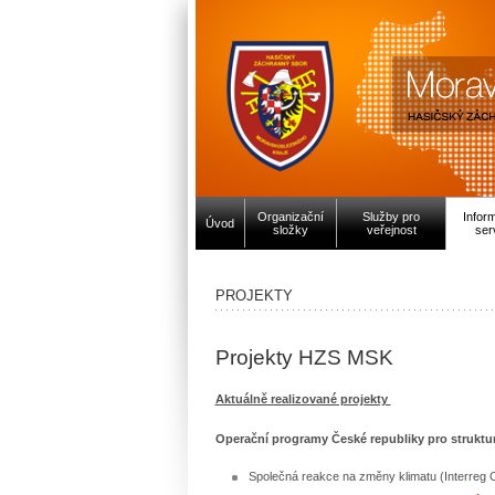
Organizační
Služby pro
Infor
Úvod
složky
veřejnost
ser
PROJEKTY
Projekty HZS MSK
Aktuálně realizované projekty
Operační programy České republiky pro struktur
Společná reakce na změny klimatu (Interreg 