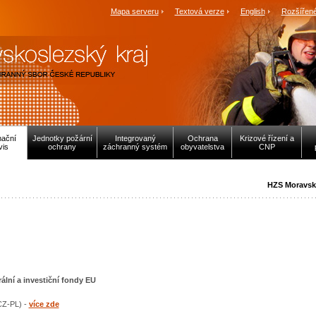
Mapa serveru
Textová verze
English
Rozšířené
mační
Jednotky požární
Integrovaný
Ochrana
Krizové řízení a
vis
ochrany
záchranný systém
obyvatelstva
CNP
HZS Moravsk
ální a investiční fondy EU
CZ-PL) -
více zde