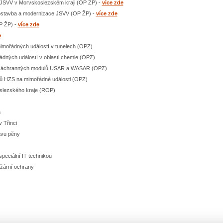
 JSVV v Morvskoslezském kraji (OP ŽP) -
více zde
dostavba a modernizace JSVV (OP ŽP) -
více zde
P ŽP) -
více zde
e
mimořádných událostí v tunelech (OPZ)
ádných událostí v oblasti chemie (OPZ)
a záchranných modulů USAR a WASAR (OPZ)
íků HZS na mimořádné události (OPZ)
slezského kraje (ROP)
h
 Třinci
avu pěny
peciální IT technikou
žární ochrany