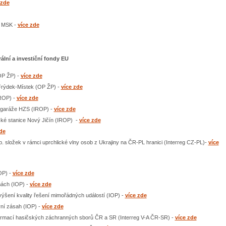
 zde
S MSK -
více zde
ální a investiční fondy EU
OP ŽP) -
více zde
 Frýdek-Místek (OP ŽP) -
více zde
IROP) -
více zde
- garáže HZS (IROP) -
více zde
čské stanice Nový Jičín (IROP) -
více zde
de
p. složek v rámci uprchlické vlny osob z Ukrajiny na ČR-PL hranici (Interreg CZ-PL)-
více
OP) -
více zde
mách (IOP) -
více zde
výšení kvality řešení mimořádných událostí (IOP) -
více zde
vní zásah (IOP) -
více zde
formací hasičských záchranných sborů ČR a SR (Interreg V-A ČR-SR) -
více zde