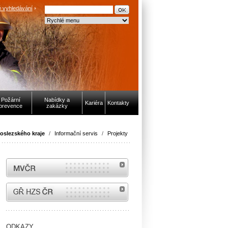
 vyhledávání
Požární
Nabídky a
Kariéra
Kontakty
prevence
zakázky
oslezského kraje
/
Informační servis
/
Projekty
MVČR
internetové stránky Hasiči ČR
ODKAZY