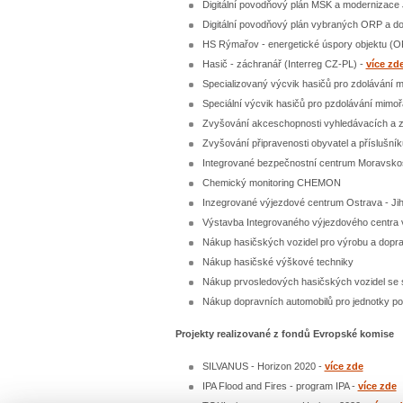
Digitální povodňový plán MSK a modernizace
Digitální povodňový plán vybraných ORP a 
HS Rýmařov - energetické úspory objektu (O
Hasič - záchranář (Interreg CZ-PL) -
více zd
Specializovaný výcvik hasičů pro zdolávání 
Speciální výcvik hasičů pro pzdolávání mimoř
Zvyšování akceschopnosti vyhledávacích 
Zvyšování připravenosti obyvatel a příslušn
Integrované bezpečnostní centrum Moravsko
Chemický monitoring CHEMON
Inzegrované výjezdové centrum Ostrava - Ji
Výstavba Integrovaného výjezdového centra v
Nákup hasičských vozidel pro výrobu a dopr
Nákup hasičské výškové techniky
Nákup prvosledových hasičských vozidel se s
Nákup dopravních automobilů pro jednotky po
Projekty realizované z fondů Evropské komise
SILVANUS - Horizon 2020 -
více zde
IPA Flood and Fires - program IPA -
více zde