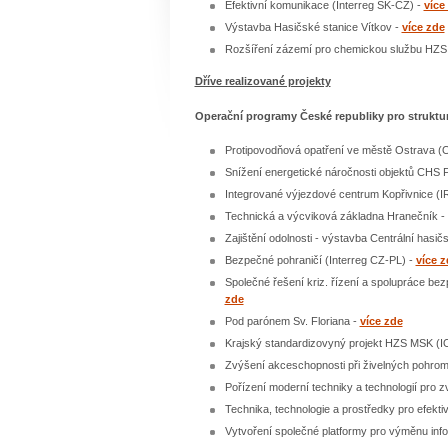
Efektivní komunikace (Interreg SK-CZ) -
více
Výstavba Hasičské stanice Vítkov -
více zde
Rozšíření zázemí pro chemickou službu HZ
Dříve realizované projekty
Operační programy České republiky pro struktur
Protipovodňová opatření ve městě Ostrava (
Snížení energetické náročnosti objektů CHS
Integrované výjezdové centrum Kopřivnice (
Technická a výcviková základna Hranečník 
Zajištění odolnosti - výstavba Centrální hasi
Bezpečné pohraničí (Interreg CZ-PL) -
více z
Společné řešení kriz. řízení a spolupráce bez
zde
Pod parónem Sv. Floriana -
více zde
Krajský standardizovyný projekt HZS MSK (I
Zvýšení akceschopnosti při živelných pohro
Pořízení moderní techniky a technologií pro z
Technika, technologie a prostředky pro efekti
Vytvoření společné platformy pro výměnu in