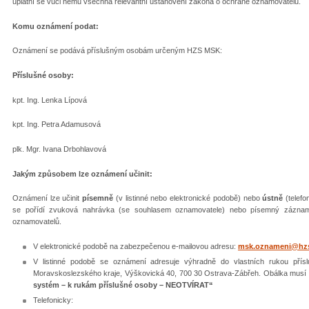
uplatní se vůči němu všechna relevantní ustanovení zákona o ochraně oznamovatelů.
Komu oznámení podat:
Oznámení se podává příslušným osobám určeným HZS MSK:
Příslušné osoby:
kpt. Ing. Lenka Lípová
kpt. Ing. Petra Adamusová
plk. Mgr. Ivana Drbohlavová
Jakým způsobem lze oznámení učinit:
Oznámení lze učinit
písemně
(v listinné nebo elektronické podobě) nebo
ústně
(telef
se pořídí zvuková nahrávka (se souhlasem oznamovatele) nebo písemný zázna
oznamovatelů.
V elektronické podobě na zabezpečenou e-mailovou adresu:
msk.oznameni@hz
V listinné podobě se oznámení adresuje výhradně do vlastních rukou pří
Moravskoslezského kraje, Výškovická 40, 700 30 Ostrava-Zábřeh. Obálka musí 
systém – k rukám příslušné osoby – NEOTVÍRAT“
Telefonicky: