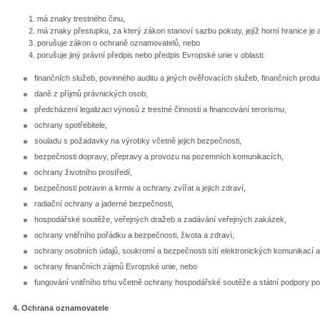
má znaky trestného činu,
má znaky přestupku, za který zákon stanoví sazbu pokuty, jejíž horní hranice je
porušuje zákon o ochraně oznamovatelů, nebo
porušuje jiný právní předpis nebo předpis Evropské unie v oblasti:
finančních služeb, povinného auditu a jiných ověřovacích služeb, finančních produk
daně z příjmů právnických osob,
předcházení legalizaci výnosů z trestné činnosti a financování terorismu,
ochrany spotřebitele,
souladu s požadavky na výrobky včetně jejich bezpečnosti,
bezpečnosti dopravy, přepravy a provozu na pozemních komunikacích,
ochrany životního prostředí,
bezpečnosti potravin a krmiv a ochrany zvířat a jejich zdraví,
radiační ochrany a jaderné bezpečnosti,
hospodářské soutěže, veřejných dražeb a zadávání veřejných zakázek,
ochrany vnitřního pořádku a bezpečnosti, života a zdraví,
ochrany osobních údajů, soukromí a bezpečnosti sítí elektronických komunikací 
ochrany finančních zájmů Evropské unie, nebo
fungování vnitřního trhu včetně ochrany hospodářské soutěže a státní podpory po
4. Ochrana oznamovatele