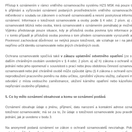
Přístup k oznámením v rámci vnitřního oznamovacího systému HZS MSK má pouze t
k přijímání a vyřizování oznámení podaných prostřednictvím vnitřního oznamovací
mlčenlivost v souladu se zákonem o ochraně oznamovatelů a nesmí poskytovat informac
oznámení. Informace o totožnosti oznamovatele a osoby podle § 4 odst. 2 písm. a)
oznamovateli blízká nebo osoba, která oznamovateli s oznámením pomáhala) je možn
Výjimku představuje pouze situace, kdy je příslušná osoba povinna tyto informace
i v tomto případě je příslušná osoba povinna o tom předem oznamovatele vyrozumět a 
Povinnost zachovávat důvěrnost se netýká pouze totožnosti, ale vztahuje se i na jaké
nepřímo určit identitu oznamovatele nebo jiných chráněných osob.
Ochrana oznamovatele spočívá také
v zákazu uplatnění odvetného opatření
(ze s
dalším chráněným osobám uvedeným v § 4 odst. 2 písm. a) až h) zákona o ochraně 
jednání nebo jeho opomenutí v souvislosti s prací nebo jinou obdobnou činností oznamo
oznamovateli nebo jiné chráněné osobě může způsobit újmu (§ 4 zákona o ochraně ozn
neprodloužení pracovního poměru na dobu určitou, zproštění výkonu služby, zařazení
odvolání z místa vedoucího zaměstnance, uložení kárného opatření nebo kázeňsk
nepřiznání osobního příplatku).
5. Co by mělo oznámení obsahovat a komu se oznámení podává
Oznámení obsahuje údaje o jménu, příjmení, datu narození a kontaktní adrese ozna
totožnost oznamovatele; má se za to, že údaje o totožnosti oznamovatele jsou pravd
jednání, jak je uvedeno v bodu 3.
Na anonymně podaná oznámení se zákon o ochraně oznamovatelů nevztahuje. Pokud