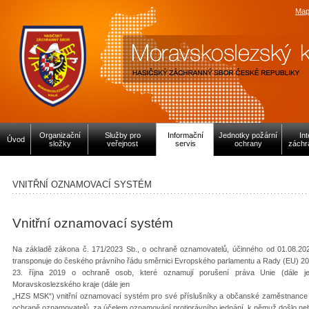
Map
Organizační
Služby pro
Informační
Jednotky požární
In
Úvod
složky
veřejnost
servis
ochrany
záchr
VNITŘNÍ OZNAMOVACÍ SYSTÉM
Vnitřní oznamovací systém
Na základě zákona č. 171/2023 Sb., o ochraně oznamovatelů, účinného od 01.08.202
transponuje do českého právního řádu směrnici Evropského parlamentu a Rady (EU) 2
23. října 2019 o ochraně osob, které oznamují porušení práva Unie (dále j
Moravskoslezského kraje (dále jen
„HZS MSK“) vnitřní oznamovací systém pro své příslušníky a občanské zaměstnance (
ochraně oznamovatelů, za účelem oznamování protiprávního jednání, k němuž došlo ne