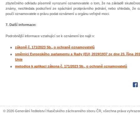
zbytečného odkladu písemně vyrozumí oznamovatele o tom, že na základě skutečností
známy, neshledala podezření ze spáchání protiprávního jednání, nebo shledala, že 
poučí oznamovatele o právu podat oznámení u orgánu veřejné moci.
7. Další informace:
Podrobnější informace vztahující se k oznámení lze najít v:
zákoně č. 171/2023 Sb., o ochraně oznamovatelů
směrnici Evropského parlamentu a Rady (EU) 2019/1937 ze dne 23. října 20
Unie
metodice k aplikaci zákona č. 171/2023 Sb., o ochraně oznamovatelů
Fac
© 2026 Generální ředitelství Hasičského záchranného sboru ČR, všechna práva vyhraze