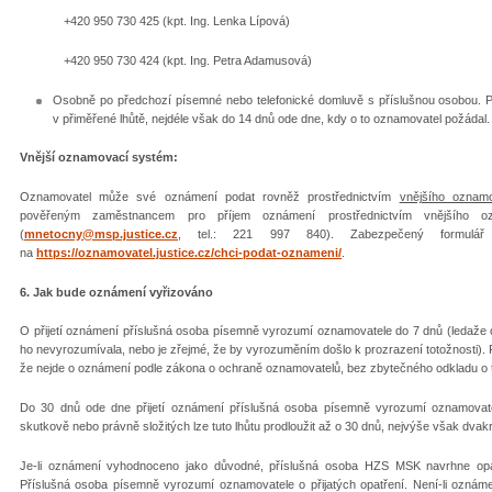
+420 950 730 425 (kpt. Ing. Lenka Lípová)
+420 950 730 424 (kpt. Ing. Petra Adamusová)
Osobně po předchozí písemné nebo telefonické domluvě s příslušnou osobou. P
v přiměřené lhůtě, nejdéle však do 14 dnů ode dne, kdy o to oznamovatel požádal.
Vnější oznamovací systém:
Oznamovatel může své oznámení podat rovněž prostřednictvím
vnějšího oznam
pověřeným zaměstnancem pro příjem oznámení prostřednictvím vnějšího 
(
mnetocny@msp.justice.cz
, tel.: 221 997 840). Zabezpečený formulář
na
https://oznamovatel.justice.cz/chci-podat-oznameni/
.
6. Jak bude oznámení vyřizováno
O přijetí oznámení příslušná osoba písemně vyrozumí oznamovatele do 7 dnů (ledaže 
ho nevyrozumívala, nebo je zřejmé, že by vyrozuměním došlo k prozrazení totožnosti). P
že nejde o oznámení podle zákona o ochraně oznamovatelů, bez zbytečného odkladu o
Do 30 dnů ode dne přijetí oznámení příslušná osoba písemně vyrozumí oznamovat
skutkově nebo právně složitých lze tuto lhůtu prodloužit až o 30 dnů, nejvýše však dvakr
Je-li oznámení vyhodnoceno jako důvodné, příslušná osoba HZS MSK navrhne opatř
Příslušná osoba písemně vyrozumí oznamovatele o přijatých opatření. Není-li ozná