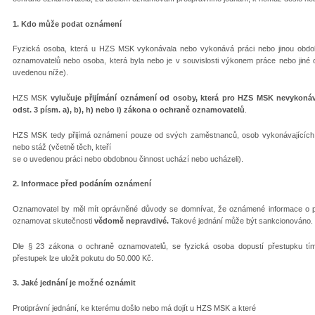
1. Kdo může podat oznámení
Fyzická osoba, která u HZS MSK vykonávala nebo vykonává práci nebo jinou obdob
oznamovatelů nebo osoba, která byla nebo je v souvislosti výkonem práce nebo jiné
uvedenou níže).
HZS MSK
vylučuje přijímání oznámení od osoby, která pro HZS MSK nevykoná
odst. 3 písm. a), b), h) nebo i) zákona o ochraně oznamovatelů
.
HZS MSK tedy přijímá oznámení pouze od svých zaměstnanců, osob vykonávajících 
nebo stáž (včetně těch, kteří
se o uvedenou práci nebo obdobnou činnost uchází nebo ucházeli).
2. Informace před podáním oznámení
Oznamovatel by měl mít oprávněné důvody se domnívat, že oznámené informace o p
oznamovat skutečnosti
vědomě nepravdivé.
Takové jednání může být sankcionováno.
Dle § 23 zákona o ochraně oznamovatelů, se fyzická osoba dopustí přestupku tí
přestupek lze uložit pokutu do 50.000 Kč.
3. Jaké jednání je možné oznámit
Protiprávní jednání, ke kterému došlo nebo má dojít u HZS MSK a které