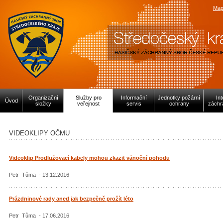
Map
Organizační
Služby pro
Informační
Jednotky požární
In
Úvod
složky
veřejnost
servis
ochrany
záchr
VIDEOKLIPY OČMU
Videoklip Prodlužovací kabely mohou zkazit vánoční pohodu
Petr Tůma - 13.12.2016
Prázdninové rady aned jak bezpečně prožít léto
Petr Tůma - 17.06.2016