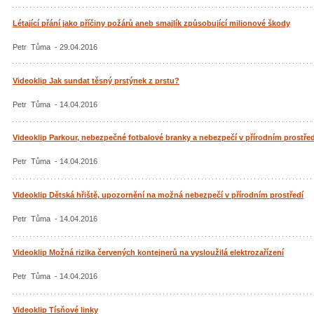
Létající přání jako příčiny požárů aneb smajlík způsobující milionové škody
Petr Tůma - 29.04.2016
Videoklip Jak sundat těsný prstýnek z prstu?
Petr Tůma - 14.04.2016
Videoklip Parkour, nebezpečné fotbalové branky a nebezpečí v přírodním prostřed
Petr Tůma - 14.04.2016
Videoklip Dětská hřiště, upozornění na možná nebezpečí v přírodním prostředí
Petr Tůma - 14.04.2016
Videoklip Možná rizika červených kontejnerů na vysloužilá elektrozařízení
Petr Tůma - 14.04.2016
Videoklip Tísňové linky