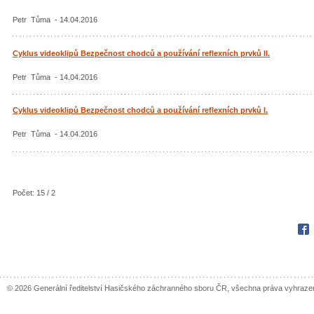
Petr Tůma - 14.04.2016
Cyklus videoklipů Bezpečnost chodců a používání reflexních prvků II.
Petr Tůma - 14.04.2016
Cyklus videoklipů Bezpečnost chodců a používání reflexních prvků I.
Petr Tůma - 14.04.2016
Počet: 15 / 2
Fac
© 2026 Generální ředitelství Hasičského záchranného sboru ČR, všechna práva vyhraze