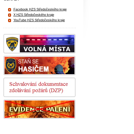
Facebook HZS Středočeského kraje
X HZS Středočeského kraje
YouTube HZS Středočeského kraje