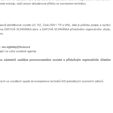
da existuje, stačí pouze aktualizovat přílohu se seznamem techniky).
sně identifikovat vozidlo (vč. RZ, čísla ORV / TP a VIN), dále je potřeba podpis a razítko
vedena DATOVÁ SCHRÁNKA obce a DATOVÁ SCHRÁNKA příslušného registračního úřadu,
no.
u:
stc.vyjimky@hzscr.cz
ající se výše uvedené agendy.
sou následně zasílána provozovatelům vozidel a příslušným registračním úřadům
vaných ve vozidlech spadá do kompetence techniků KIS jednotlivých územních odborů.