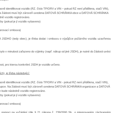
sně identifikovat vozidlo (RZ. číslo TP/ORV a VIN – pokud RZ není přidělena, stačí VIN),
e. Na žádosti musí být zároveň uvedena DATOVÁ SCHRÁNKA obce a DATOVÁ SCHRÁNKA
ě vozidlo registrováno.
by (pokud je jí vozidlo vybaveno)
arovací smlouva)
el JSDHO (tedy obec), je třeba dodat i smlouvu o výpůjčce požárního vozidla uzavřenou
ž bylo v minulosti zařazeno do výjimky (např. nákup od jiné JSDH), je nutné do žádosti uvést
ti, pro kterou konkrétní JSDH je vozidlo určeno.
ch), je třeba následující:
sně identifikovat vozidlo (RZ. číslo TP/ORV a VIN - pokud RZ není přidělena, stačí VIN),
zástupce. Na žádosti musí být zároveň uvedena DATOVÁ SCHRÁNKA organizace a DATOVÁ
ude následně vozidlo registrováno.
by (pokud je jí vozidlo vybaveno)
arovací smlouva)
í pomoci na vyžádání (dle § 21 zákona č. 239/2000 Sb., o integrovaném záchranném