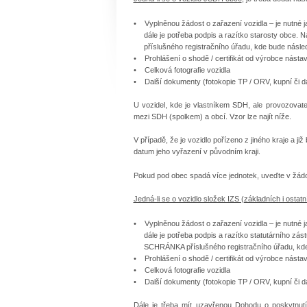
• Vyplněnou žádost o zařazení vozidla – je nutné ja
dále je potřeba podpis a razítko starosty obc
příslušného registračního úřadu, kde bude následn
• Prohlášení o shodě / certifikát od výrobce nástav
• Celková fotografie vozidla
• Další dokumenty (fotokopie TP / ORV, kupní či d
U vozidel, kde je vlastníkem SDH, ale provozovat
mezi SDH (spolkem) a obcí. Vzor lze najít níže.
V případě, že je vozidlo pořízeno z jiného kraje a ji
datum jeho vyřazení v původním kraji.
Pokud pod obec spadá více jednotek, uveďte v žádos
Jedná-li se o vozidlo složek IZS (základních i ostatní
• Vyplněnou žádost o zařazení vozidla – je nutné ja
dále je potřeba podpis a razítko statutárního 
SCHRÁNKA příslušného registračního úřadu, kde b
• Prohlášení o shodě / certifikát od výrobce nástav
• Celková fotografie vozidla
• Další dokumenty (fotokopie TP / ORV, kupní či d
Dále je třeba mít uzavřenou Dohodu o poskytnut