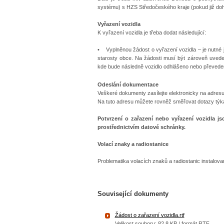
systému) s HZS Středočeského kraje (pokud již doho
Vyřazení vozidla
K vyřazení vozidla je třeba dodat následující:
• Vyplněnou žádost o vyřazení vozidla – je nutné ja
starosty obce. Na žádosti musí být zároveň u
kde bude následně vozidlo odhlášeno nebo převede
Odeslání dokumentace
Veškeré dokumenty zasílejte elektronicky na adres
Na tuto adresu můžete rovněž směřovat dotazy týk
Potvrzení o zařazení nebo vyřazení vozidla j
prostřednictvím datové schránky.
Volací znaky a radiostanice
Problematika volacích znaků a radiostanic instalo
Související dokumenty
Žádost o zařazení vozidla.rtf
Velikost souboru: 82,8 KB / formát RTF