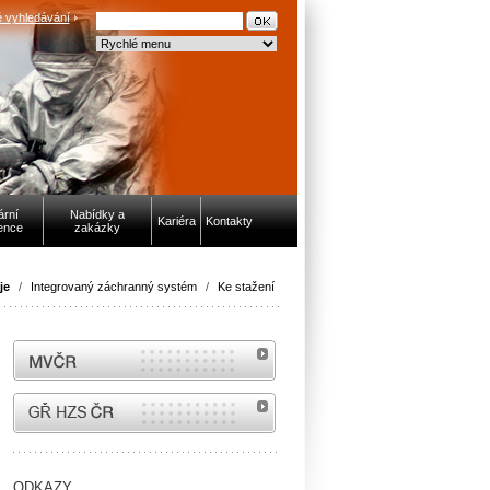
 vyhledávání
ární
Nabídky a
Kariéra
Kontakty
ence
zakázky
je
/
Integrovaný záchranný systém
/
Ke stažení
MVČR
internetové stránky Hasiči ČR
ODKAZY