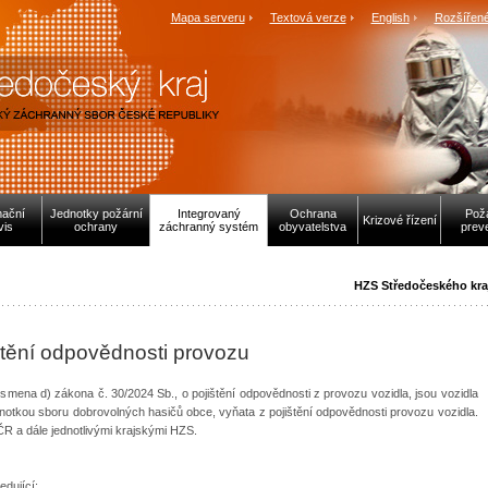
Mapa serveru
Textová verze
English
Rozšířené
mační
Jednotky požární
Integrovaný
Ochrana
Pož
Krizové řízení
vis
ochrany
záchranný systém
obyvatelstva
prev
HZS Středočeského kra
štění odpovědnosti provozu
písmena d) zákona č. 30/2024 Sb., o pojištění odpovědnosti z provozu vozidla, jsou vozidla
notkou sboru dobrovolných hasičů obce, vyňata z pojištění odpovědnosti provozu vozidla.
R a dále jednotlivými krajskými HZS.
edující: