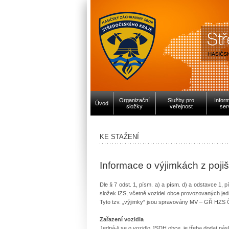
Organizační
Služby pro
Infor
Úvod
složky
veřejnost
ser
KE STAŽENÍ
Informace o výjimkách z poji
Dle § 7 odst. 1, písm. a) a písm. d) a odstavce 1, 
složek IZS, včetně vozidel obce provozovaných jed
Tyto tzv. „výjimky“ jsou spravovány MV – GŘ HZS Č
Zařazení vozidla
Jedná-li se o vozidlo JSDH obce
, je třeba dodat násl