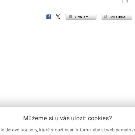
|
1
|
e-mailem
vytisknout
Facebook
X
Corp.
Můžeme si u vás uložit cookies?
 datové soubory, které slouží např. k tomu, aby si web pamatoval