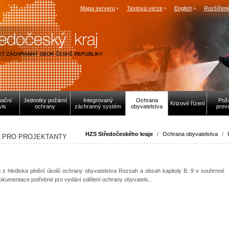
Mapa serveru
Textová verze
English
Rozšířené
mační
Jednotky požární
Integrovaný
Ochrana
Pož
Krizové řízení
vis
ochrany
záchranný systém
obyvatelstva
prev
HZS Středočeského kraje
/
Ochrana obyvatelstva
/
A PRO PROJEKTANTY
 z hlediska plnění úkolů ochrany obyvatelstva Rozsah a obsah kapitoly B. 9 v souhrnné
okumentace potřebné pro vydání sdělení ochrany obyvatels...