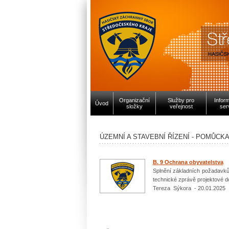
Organizační
Služby pro
Infor
Úvod
složky
veřejnost
ser
ÚZEMNÍ A STAVEBNÍ ŘÍZENÍ - POMŮCK
B. 9 Ochrana obyvatelstva
Splnění základních požadavků
technické zprávě projektové d
Tereza Sýkora - 20.01.2025