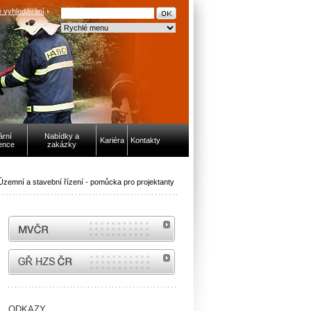
 vyhledávání
ární
Nabídky a
Kariéra
Kontakty
ence
zakázky
Územní a stavební řízení - pomůcka pro projektanty
MVČR
internetové stránky Hasiči ČR
ODKAZY