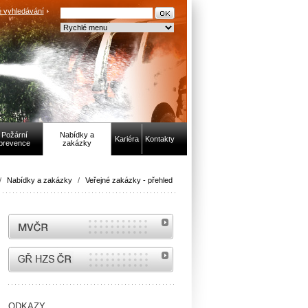
 vyhledávání
Požární
Nabídky a
Kariéra
Kontakty
prevence
zakázky
/
Nabídky a zakázky
/
Veřejné zakázky - přehled
MVČR
internetové stránky Hasiči ČR
ODKAZY