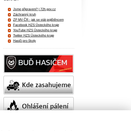
Jsme připraveni? | 72h.gov.cz
Záchranný kruh
ZP MV ČR - jak se stát pojištěncem
Facebook HZS Ústeckého kraje
YouTube HZS Ústeckého kraje
Twitter HZS Ústeckého kraje
Hasiči pro školy