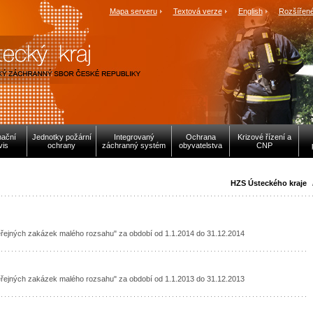
Mapa serveru
Textová verze
English
Rozšířené
mační
Jednotky požární
Integrovaný
Ochrana
Krizové řízení a
vis
ochrany
záchranný systém
obyvatelstva
CNP
HZS Ústeckého kraje
eřejných zakázek malého rozsahu" za období od 1.1.2014 do 31.12.2014
eřejných zakázek malého rozsahu" za období od 1.1.2013 do 31.12.2013