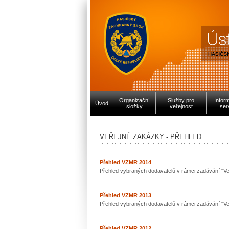
Organizační
Služby pro
Infor
Úvod
složky
veřejnost
ser
VEŘEJNÉ ZAKÁZKY - PŘEHLED
Přehled VZMR 2014
Přehled vybraných dodavatelů v rámci zadávání "V
Přehled VZMR 2013
Přehled vybraných dodavatelů v rámci zadávání "V
Přehled VZMR 2012