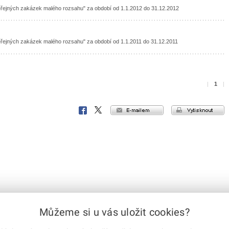
eřejných zakázek malého rozsahu" za období od 1.1.2012 do 31.12.2012
eřejných zakázek malého rozsahu" za období od 1.1.2011 do 31.12.2011
|
1
|
e-mailem
vytisknout
Facebook
X
Corp.
Můžeme si u vás uložit cookies?