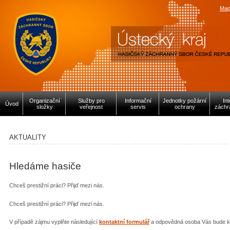
Map
Organizační
Služby pro
Informační
Jednotky požární
In
Úvod
složky
veřejnost
servis
ochrany
záchr
AKTUALITY
Hledáme hasiče
Chceš prestižní práci? Přijď mezi nás.
Chceš prestižní práci? Přijď mezi nás.
V případě zájmu vyplňte následující
kontaktní formulář
a odpovědná osoba Vás bude ko