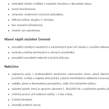
minimálně střední vzdělání s maturitní zkouškou v libovolném oboru,
trestní bezúhonnost,
zdravotní, osobnostní a fyzická způsobilost,
řidičský průkaz skupiny C výhodou,
bez stranické příslušnosti,
vhodné i pro absolventy.
Hlavní náplň služební činnosti
provádění složitých hasebních a záchranných prací při zásahu s využitím odborn
kontrola a údržba technických a věcných prostředků,
provádění pravidelné odborné a fyzické přípravy.
Nabízíme
zajímavou práci v profesionálním hasičském záchranném sboru, jehož hlavním ú
prostředí, zvířata a majetek před požáry a jinými mimořádnými událostmi a krizový
stabilitu, jistotu a dlouhodobou perspektivu, stálý růst služebního příjmu,
služební poměr, který je upraven zákonem č. 361/2003 Sb. o služebním poměru př
směnný provoz (24 hodinové služby + 2 dny volna),
6 týdnů dovolené,
neustálý profesní rozvoj,