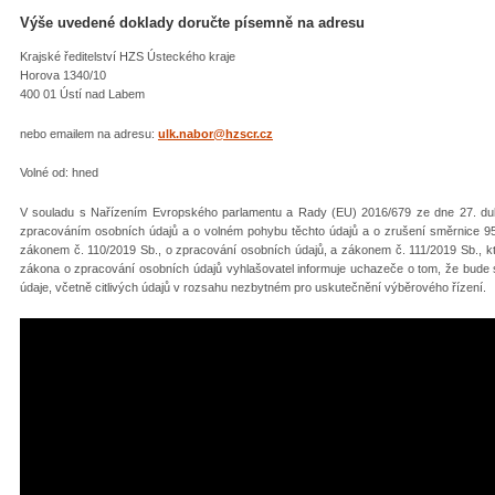
Výše uvedené doklady doručte písemně na adresu
Krajské ředitelství HZS Ústeckého kraje
Horova 1340/10
400 01 Ústí nad Labem
nebo emailem na adresu:
ulk.nabor@hzscr.cz
Volné od: hned
V souladu s Nařízením Evropského parlamentu a Rady (EU) 2016/679 ze dne 27. dub
zpracováním osobních údajů a o volném pohybu těchto údajů a o zrušení směrnice 95
zákonem č. 110/2019 Sb., o zpracování osobních údajů, a zákonem č. 111/2019 Sb., kt
zákona o zpracování osobních údajů vyhlašovatel informuje uchazeče o tom, že bude
údaje, včetně citlivých údajů v rozsahu nezbytném pro uskutečnění výběrového řízení.