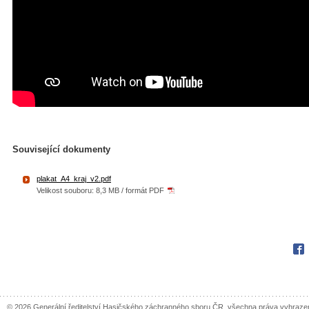
Související dokumenty
plakat_A4_kraj_v2.pdf
Velikost souboru: 8,3 MB / formát PDF
Fac
© 2026 Generální ředitelství Hasičského záchranného sboru ČR, všechna práva vyhraze