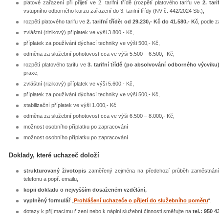
platové zařazení při přijetí ve 2. tarifní třídě (rozpětí platového tarifu ve
2. tari
vstupního odborného kurzu zařazení do 3. tarifní třídy (NV č. 442/2024 Sb.),
rozpětí platového tarifu ve
2. tarifní třídě: od 29.230,- Kč do 41.580,- Kč
, podle z
zvláštní (rizikový) příplatek ve výši 3.800,- Kč,
příplatek za používání dýchací techniky ve výši 500,- Kč,
odměna za služební pohotovost cca ve výši 5.500 – 6.500,- Kč,
rozpětí platového tarifu ve
3. tarifní třídě (po absolvování odborného výcviku)
praxe,
zvláštní (rizikový) příplatek ve výši 5.600,- Kč,
příplatek za používání dýchací techniky ve výši 500,- Kč,
stabilizační příplatek ve výši 1.000,- Kč
odměna za služební pohotovost cca ve výši 6.500 – 8.000,- Kč,
možnost osobního příplatku po zapracování
možnost osobního příplatku po zapracování
Doklady, které uchazeč doloží
strukturovaný životopis
zaměřený zejména na předchozí průběh zaměstnání 
telefonu a popř. emailu,
kopii dokladu o nejvyšším dosaženém vzdělání,
vyplněný formulář
„
Prohlášení uchazeče o přijetí do služebního poměru
“,
dotazy k přijímacímu řízení nebo k náplni služební činnosti směřujte na
tel.: 950 