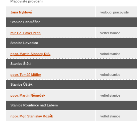
Pracoviště provozní
Jana Nyklová
vedoucí pracoviště
Stanice Litoměřice
mjr. Bc. Pavel Pech
velitel stanice
Stanice Lovosice
npor. Martin Šlosser, DiS.
velitel stanice
Stanice Štětí
ppor. T
omáš Müller
velitel stanice
Stanice Úštěk
ppor. Martin Němeček
velitel stanice
Stanice Roudnice nad Labem
npor. Mgr. Stanislav Kozák
velitel stanice