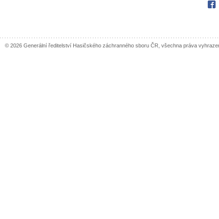
Fac
© 2026 Generální ředitelství Hasičského záchranného sboru ČR, všechna práva vyhraze