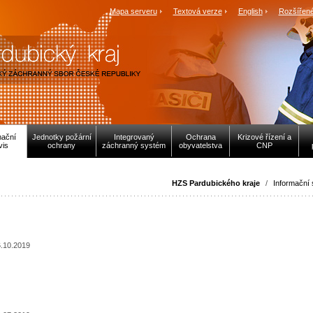
Mapa serveru
Textová verze
English
Rozšířené
mační
Jednotky požární
Integrovaný
Ochrana
Krizové řízení a
vis
ochrany
záchranný systém
obyvatelstva
CNP
HZS Pardubického kraje
/
Informační 
.10.2019