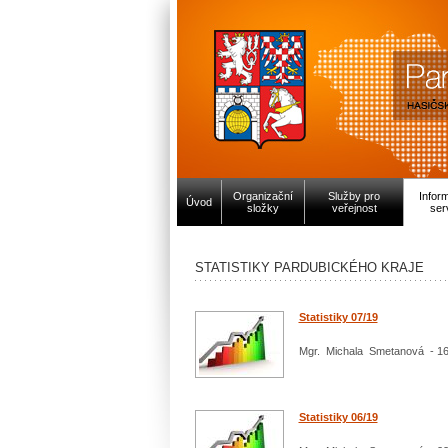
Organizační
Služby pro
Infor
Úvod
složky
veřejnost
ser
STATISTIKY PARDUBICKÉHO KRAJE
Statistiky 07/19
Mgr. Michala Smetanová - 16
Statistiky 06/19