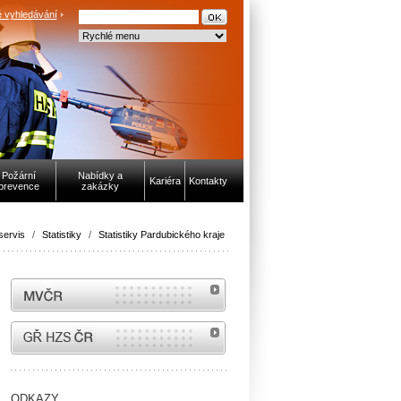
 vyhledávání
Požární
Nabídky a
Kariéra
Kontakty
prevence
zakázky
servis
/
Statistiky
/
Statistiky Pardubického kraje
MVČR
internetové stránky Hasiči ČR
ODKAZY