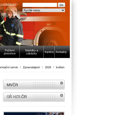
 vyhledávání
Požární
Nabídky a
Kariéra
Kontakty
prevence
zakázky
ormační servis
/
Zpravodajství
/
2026
/
květen
MVČR
internetové stránky Hasiči ČR