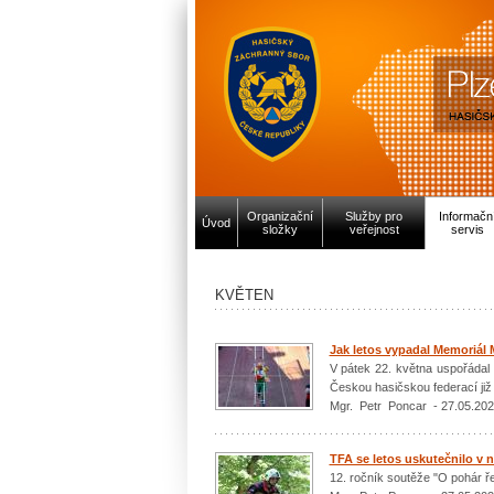
Organizační
Služby pro
Informačn
Úvod
složky
veřejnost
servis
KVĚTEN
Jak letos vypadal Memoriál 
V pátek 22. května uspořáda
Českou hasičskou federací již
Mgr. Petr Poncar - 27.05.20
TFA se letos uskutečnilo v 
12. ročník soutěže "O pohár ře