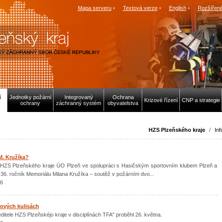
Mapa serveru
Textová verze
English
Rozšířené
í
Jednotky požární
Integrovaný
Ochrana
Krizové řízení
CNP a strategie
ochrany
záchranný systém
obyvatelstva
HZS Plzeňského kraje
/
Inf
M. Kružíka?
l HZS Plzeňského kraje ÚO Plzeň ve spolupráci s Hasičským sportovním klubem Plzeň a
 36. ročník Memoriálu Milana Kružíka – soutěž v požárním dvo...
26
nových kulisách
ditele HZS Plzeňskéjo kraje v disciplínách TFA" proběhl 26. května.