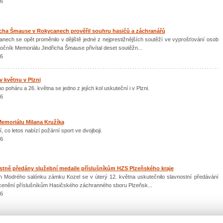
26
icha Šmause v Rokycanech prověřil souhru hasičů a záchranářů
ech se opět proměnilo v dějiště jedné z nejprestižnějších soutěží ve vyprošťování osob
očník Memoriálu Jindřicha Šmause přivítal deset soutěžn...
26
v květnu v Plzni
 poháru a 26. května se jedno z jejích kol uskuteční i v Plzni.
26
Memoriálu Milana Kružíka
í, co letos nabízí požární sport ve dvojboji.
26
stně předány služební medaile příslušníkům HZS Plzeňského kraje
ch Modrého salónku zámku Kozel se v úterý 12. května uskutečnilo slavnostní předávání
ocenění příslušníkům Hasičského záchranného sboru Plzeňsk...
26