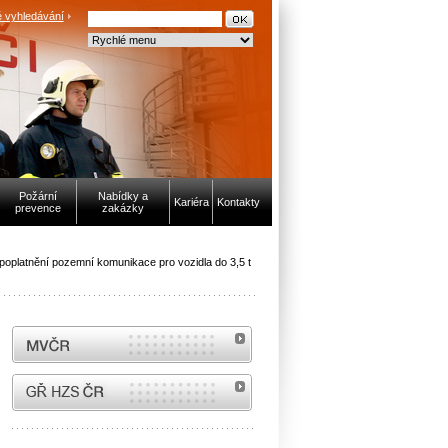
 vyhledávání
Požární
Nabídky a
Kariéra
Kontakty
prevence
zakázky
oplatnění pozemní komunikace pro vozidla do 3,5 t
MVČR
internetové stránky Hasiči ČR