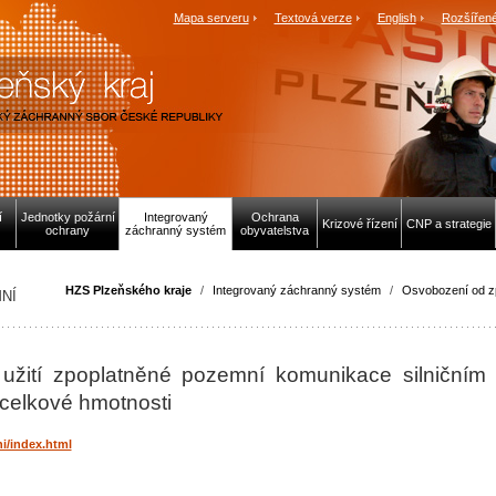
Mapa serveru
Textová verze
English
Rozšířené
í
Jednotky požární
Integrovaný
Ochrana
Krizové řízení
CNP a strategie
ochrany
záchranný systém
obyvatelstva
HZS Plzeňského kraje
/
Integrovaný záchranný systém
/
Osvobození od zp
NÍ
užití zpoplatněné pozemní komunikace silničním
 celkové hmotnosti
i/index.html