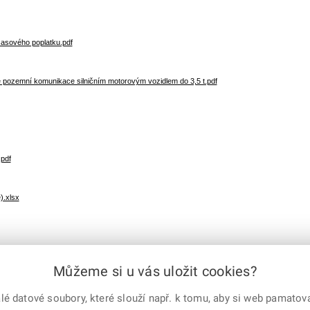
časového poplatku.pdf
é pozemní komunikace silničním motorovým vozidlem do 3,5 t.pdf
pdf
).xlsx
e-mailem
vytisknout
Můžeme si u vás uložit cookies?
Facebook
X
Corp.
 datové soubory, které slouží např. k tomu, aby si web pamatoval