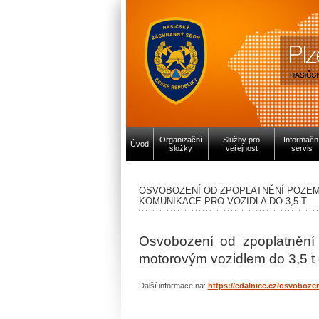
Organizační
Služby pro
Informačn
Úvod
složky
veřejnost
servis
OSVOBOZENÍ OD ZPOPLATNĚNÍ POZEM
KOMUNIKACE PRO VOZIDLA DO 3,5 T
Osvobození od zpoplatnění 
motorovým vozidlem do 3,5 t
Další informace na:
https://edalnice.cz/osvobozen