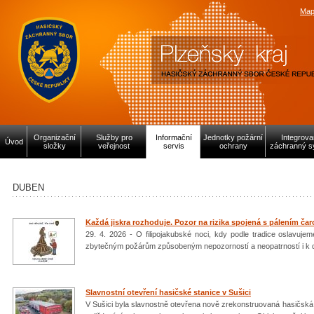
Map
Organizační
Služby pro
Informační
Jednotky požární
Integrov
Úvod
složky
veřejnost
servis
ochrany
záchranný s
DUBEN
Každá jiskra rozhoduje. Pozor na rizika spojená s pálením čar
29. 4. 2026 - O filipojakubské noci, kdy podle tradice oslavujeme
zbytečným požárům způsobeným nepozorností a neopatrností i k 
Slavnostní otevření hasičské stanice v Sušici
V Sušici byla slavnostně otevřena nově zrekonstruovaná hasičská s