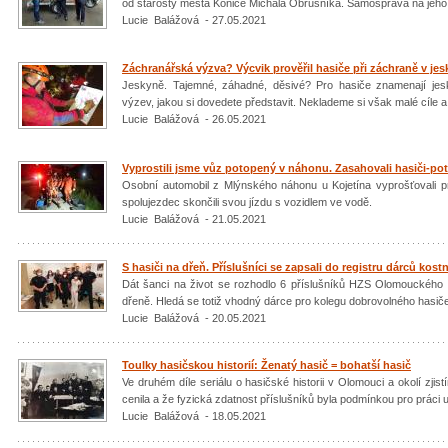
od starosty města Konice Michala Obrusníka. Samospráva na jeho p
Lucie Balážová - 27.05.2021
Záchranářská výzva? Výcvik prověřil hasiče při záchraně v jes
Jeskyně. Tajemné, záhadné, děsivé? Pro hasiče znamenají jes
výzev, jakou si dovedete představit. Neklademe si však malé cíle a 
Lucie Balážová - 26.05.2021
Vyprostili jsme vůz potopený v náhonu. Zasahovali hasiči-po
Osobní automobil z Mlýnského náhonu u Kojetína vyprošťovali pro
spolujezdec skončili svou jízdu s vozidlem ve vodě.
Lucie Balážová - 21.05.2021
S hasiči na dřeň. Příslušníci se zapsali do registru dárců kost
Dát šanci na život se rozhodlo 6 příslušníků HZS Olomouckého kra
dřeně. Hledá se totiž vhodný dárce pro kolegu dobrovolného hasič
Lucie Balážová - 20.05.2021
Toulky hasičskou historií: Ženatý hasič = bohatší hasič
Ve druhém díle seriálu o hasičské historii v Olomouci a okolí zjist
cenila a že fyzická zdatnost příslušníků byla podmínkou pro práci 
Lucie Balážová - 18.05.2021