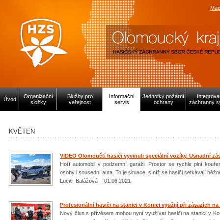
Map
Organizační
Služby pro
Informační
Jednotky požární
Integrov
Úvod
složky
veřejnost
servis
ochrany
záchranný s
KVĚTEN
VIDEO Olomoučtí hasiči vyvinuli speciální vozíky. Usnadní zá
Hoří automobil v podzemní garáži. Prostor se rychle plní kouře
osoby i sousední auta. To je situace, s níž se hasiči setkávají běžně.
Lucie Balážová - 01.06.2021
Profesionální hasiči na stanici v Konici využijí při zásazích n
Nový člun s přívěsem mohou nyní využívat hasiči na stanici v Koni