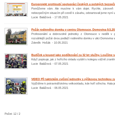
Europrojekt prohloubí spolupráci českých a polských bezpeč
Pomůžeme vám. Ale musíme k vám dojet. Rychle, zároveň 
nebezpečným situacím při cestě k zásahu, odstartovali jsme nyní u
Lucie Balážová - 17.05.2021
Požár rodinného domku v centru Olomouce, Domovina 9.5.20
Profesionální a dobrovolné jednotky z Olomouce v neděli v 
rozsáhlejší požár dvou podlaží rodinného domku v ulici Domovina v
Zdeněk Hošák - 10.05.2021
Budíček a koupel jako poděkování za 32 let služby. Loučíme 
Když popisuje, jak z hořícího skladu vytáhl s kolegou vážně zraněn
Lucie Balážová - 07.05.2021
VIDEO Při taktickém cvičení jednotky s výškovou technikou za
Vyjíždíme k potravinářskému velkoskladu, kde hoří střecha. Hala je
Lucie Balážová - 06.05.2021
Počet: 12 / 2