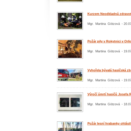
Kurzem Neodkladná zdravot
Mgr. Martina Götzová - 20.0
Požár pily v Rokytnici v Orl
Mgr. Martina Götzová - 19.0
Vyhořela bývalá hasičská zbr
Mgr. Martina Götzová - 19.0
Výročí úmrtí hasičů Josefa 
Mgr. Martina Götzová - 18.0
Požár lesní hrabanky ohlásil 