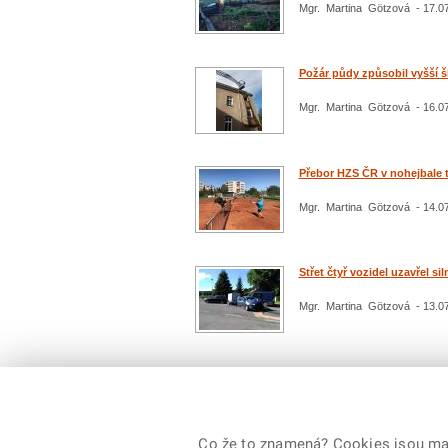
Mgr. Martina Götzová - 17.0
Požár půdy způsobil vyšší š
Mgr. Martina Götzová - 16.0
Přebor HZS ČR v nohejbale t
Mgr. Martina Götzová - 14.0
Střet čtyř vozidel uzavřel siln
Mgr. Martina Götzová - 13.0
Počet: 181 / 19
pře
Co že to znamená? Cookies jsou malé