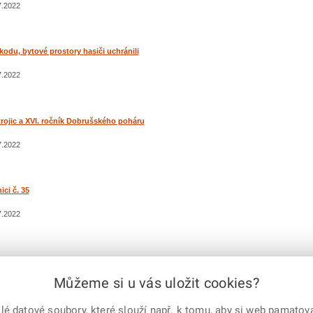
7.2022
kodu, bytové prostory hasiči uchránili
7.2022
rojic a XVI. ročník Dobrušského poháru
7.2022
ici č. 35
7.2022
Můžeme si u vás uložit cookies?
dchozí
|
1
2
3
4
5
6
7
8
9
10
11
12
13
14
15
...
19
|
další
 datové soubory, které slouží např. k tomu, aby si web pamatoval