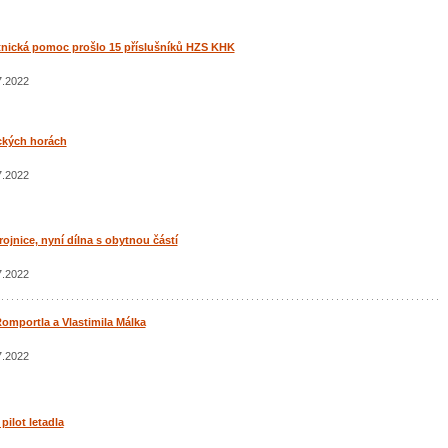
nická pomoc prošlo 15 příslušníků HZS KHK
7.2022
ických horách
7.2022
ojnice, nyní dílna s obytnou částí
7.2022
Romportla a Vlastimila Málka
7.2022
pilot letadla