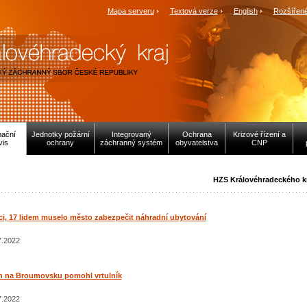
Mapa serveru
Textová verze
English
Rozšířené
mační
Jednotky požární
Integrovaný
Ochrana
Krizové řízení a
vis
ochrany
záchranný systém
obyvatelstva
CNP
HZS Královéhradeckého k
i, 17 lidem muselo město zabezpečit náhradní ubytování
7.2022
h na Broumovsku pomohl vrtulník
7.2022