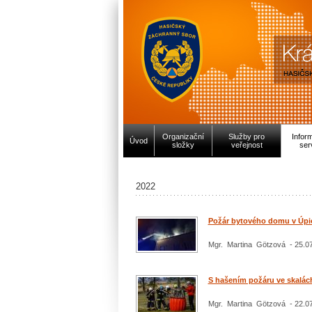
Organizační
Služby pro
Infor
Úvod
složky
veřejnost
ser
2022
Požár bytového domu v Úpic
Mgr. Martina Götzová - 25.0
S hašením požáru ve skalác
Mgr. Martina Götzová - 22.0