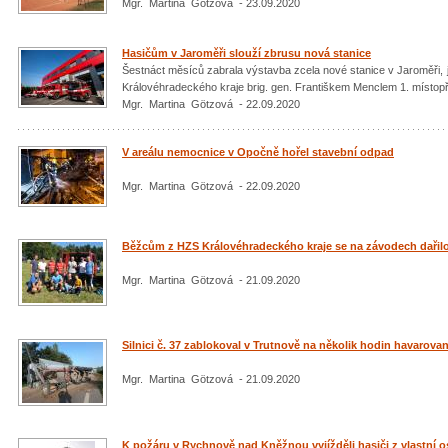
Mgr. Martina Götzová - 23.09.2020
Hasičům v Jaroměři slouží zbrusu nová stanice
Šestnáct měsíců zabrala výstavba zcela nové stanice v Jaroměři, j
Královéhradeckého kraje brig. gen. Františkem Menclem 1. místop
Mgr. Martina Götzová - 22.09.2020
V areálu nemocnice v Opočně hořel stavební odpad
Mgr. Martina Götzová - 22.09.2020
Běžcům z HZS Královéhradeckého kraje se na závodech dařil
Mgr. Martina Götzová - 21.09.2020
Silnici č. 37 zablokoval v Trutnově na několik hodin havaro
Mgr. Martina Götzová - 21.09.2020
K požáru v Rychnově nad Kněžnou vyjížděli hasiči z vlastní os