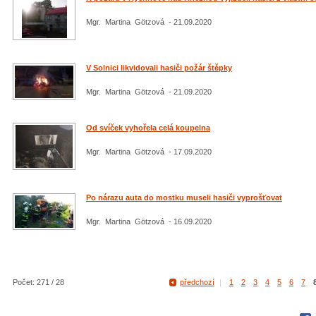
Mgr. Martina Götzová - 21.09.2020
V Solnici likvidovali hasiči požár štěpky
Mgr. Martina Götzová - 21.09.2020
Od svíček vyhořela celá koupelna
Mgr. Martina Götzová - 17.09.2020
Po nárazu auta do mostku museli hasiči vyprošťovat
Mgr. Martina Götzová - 16.09.2020
Počet: 271 / 28
předchozí
|
1
2
3
4
5
6
7