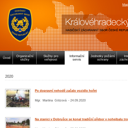
Map
Organizační
Služby pro
Informační
Jednotky požární
In
Úvod
složky
veřejnost
servis
ochrany
záchr
2020
Po dopravní nehodě začalo vozidlo hořet
Mgr. Martina Götzová - 24.09.2020
Na stanici v Dobrušce se konal tradiční přebor v nohejbalu tro