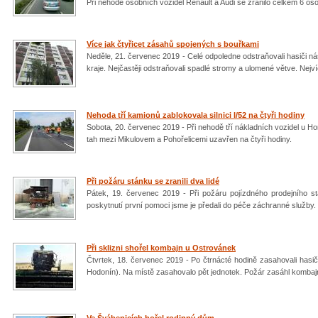
Při nehodě osobních vozidel Renault a Audi se zranilo celkem 6 os
Více jak čtyřicet zásahů spojených s bouřkami
Neděle, 21. červenec 2019 - Celé odpoledne odstraňovali hasiči 
kraje. Nejčastěji odstraňovali spadlé stromy a ulomené větve. Nejv
Nehoda tří kamionů zablokovala silnici I/52 na čtyři hodiny
Sobota, 20. červenec 2019 - Při nehodě tří nákladních vozidel u Hor
tah mezi Mikulovem a Pohořelicemi uzavřen na čtyři hodiny.
Při požáru stánku se zranili dva lidé
Pátek, 19. červenec 2019 - Při požáru pojízdného prodejního stá
poskytnutí první pomoci jsme je předali do péče záchranné služby.
Při sklizni shořel kombajn u Ostrovánek
Čtvrtek, 18. červenec 2019 - Po čtrnácté hodině zasahovali hasi
Hodonín). Na místě zasahovalo pět jednotek. Požár zasáhl kombajn 