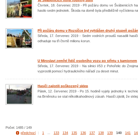
Ve Švábenicích hořel rodinný dům
Čtvrtek, 18. červenec 2019 - Při požáru domu ve Švábenicích has
hasilo sedm jednotek. Škoda na domě byla předběžně vyčíslena na 
Při požáru domu v Rozsíčce byl vyhlášen druhý stupeň požá
Středa, 17. červenec 2019 - Sedm vodních proudů nasadili hasič
odhaduje na tři čtvrtě milionu korun.
U Miroslavi zemřel řidič osobního vozu po střetu s kamionem
Středa, 17. červenec 2019 - Na silnici I/53 z Pohořelic do Znojm
vyprostili pomocí hydraulického nářadí za deset minut.
Hasiči zajistili poškozený sklep
Pátek, 12. červenec 2019 - Po 15. hodině vyjely jednotky k tech
na Brněnsku se stal několikahodinový zásah. Hasiči zjistili, že sklep
Počet: 1485 / 149
předchozí
|
1
...
133
134
135
136
137
138
139
140
141
14