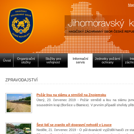
Map
Organizační
Služby pro
Informační
Jednotky požární
In
Úvod
složky
veřejnost
servis
ochrany
záchr
ZPRAVODAJSTVÍ
Požár lisu na slámu a strniště na Znojemsku
Úterý, 23. červenec 2019 - Požár strniště a lisu na slámu js
sousedním kraji (Boršice u Blatnice). V prvním případě shořely při
Šest lidí se zranilo při dopravní nehodě v Louce
Neděle, 21. červenec 2019 - O půl dvanácté vyjížděli hasiči ze s