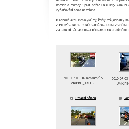
kamion a motocykl proti požáru a uklidily komun
vyšetřování zcela uzavřena.
K nehodě dvou motocyklů vyjížděly dvě jednotky ha
z Podivína se na místě nacházela jedna zraněná os
Zasahující dále asistovali při transportu zraněného d
2019-07-03-DN motorkářů v
2019-07-03
JMK/PBO_131T-2...
JMK/PBO
Detailní náhled
Det