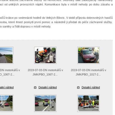
ikaci od uniklých provozních náplní. Komunikace byla v místě nehody po dobu zásahu a
sičů krátce po sedmnácté hodině do Velkých Bílovic. V době příjezdu dobrovolných hasičů
oba, které ihned poskytli první pomoc a následně ji předali do péče záchranné služby.
o sanitky a řídili dopravu v místě nehody.
-DN motorkářů v
2019-07-03-DN motorkářů v
2019-07-03-DN motorkářů v
_106T-2...
JMK/PBO_106T-2...
JMK/PBO_101T-2...
ailní náhled
Detailní náhled
Detailní náhled