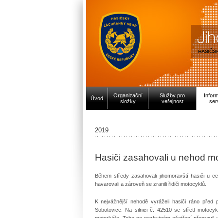
Organizační
Služby pro
Infor
Úvod
složky
veřejnost
ser
2019
Hasiči zasahovali u nehod m
Během středy zasahovali jihomoravští hasiči u ce
havarovali a zároveň se zranili řidiči motocyklů.
K nejvážnější nehodě vyráželi hasiči ráno před 
Sobotovice. Na silnici č. 42510 se střetl motocy
motorkáře. Toho po nezbytném ošetření přepravil 