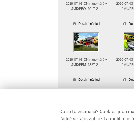
2019-07-03-DN motorkářů v
2019-07-03
JMK/PBO_101T-2...
JMK/PBM
Detailní náhled
Det
2019-07-03-DN motorkářů v
2019-07-03
JMK/PBM_132T-2...
JMK/PBM
Detailní náhled
Det
Uložit vše jako ZIP soubor
Co že to znamená? Cookies jsou malé
řádně se vám zobrazil a mohl lépe 