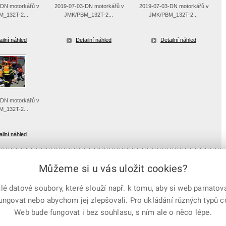
-DN motorkářů v
2019-07-03-DN motorkářů v
2019-07-03-DN motorkářů v
_132T-2...
JMK/PBM_132T-2...
JMK/PBM_132T-2...
ailní náhled
Detailní náhled
Detailní náhled
-DN motorkářů v
_132T-2...
ailní náhled
Můžeme si u vás uložit cookies?
 datové soubory, které slouží např. k tomu, aby si web pamatoval
e-mailem
vytisknout
Facebook
X
fungovat nebo abychom jej zlepšovali. Pro ukládání různých typů 
Corp.
Web bude fungovat i bez souhlasu, s ním ale o něco lépe.