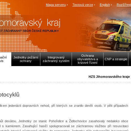
Mapa serveru
Textová verze
English
Rozšířené
Ochrana
mační
Jednotky požární
Integrovaný
obyvatelstva a
CNP a strategie
vis
ochrany
záchranný systém
krizové řízení
HZS Jihomoravského kraje
otocyklů
lkem jedenácti dopravních nehod, při kterých se zranilo devět osob. V pěti případech
půl devátou. Jednotky ze stanic Pohořelice a Židlochovice zasahovaly nedaleko obce
kl s kamionem. Zasahující hasiči spolupracovali se záchrannou službou při resuscitaci
vrtulník letecké záchranné služby do nemocnice. Jednotky dále zabezpečily havarovaný