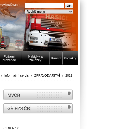
 vyhledávání
Požární
Nabídky a
Kariéra
Kontakty
prevence
zakázky
/
Informační servis
/
ZPRAVODAJSTVÍ
/
2019
MVČR
internetové stránky Hasiči ČR
ODKAZY