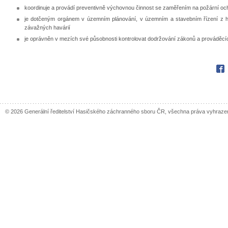
koordinuje a provádí preventivně výchovnou činnost se zaměřením na požární oc
je dotčeným orgánem v územním plánování, v územním a stavebním řízení z hl
závažných havárií
je oprávněn v mezích své působnosti kontrolovat dodržování zákonů a prováděcí
Fac
© 2026 Generální ředitelství Hasičského záchranného sboru ČR, všechna práva vyhraze