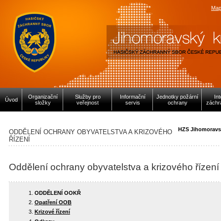
Map
Organizační
Služby pro
Informační
Jednotky požární
In
Úvod
složky
veřejnost
servis
ochrany
záchr
HZS Jihomoravs
ODDĚLENÍ OCHRANY OBYVATELSTVA A KRIZOVÉHO
ŘÍZENÍ
Oddělení ochrany obyvatelstva a krizového řízení
ODDĚLENÍ OOKŘ
Opatření OOB
Krizové řízení