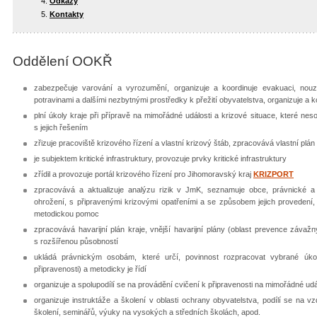
Odkazy
Kontakty
Oddělení OOKŘ
zabezpečuje varování a vyrozumění, organizuje a koordinuje evakuaci, nou
potravinami a dalšími nezbytnými prostředky k přežití obyvatelstva, organizuje a 
plní úkoly kraje při přípravě na mimořádné události a krizové situace, které ne
s jejich řešením
zřizuje pracoviště krizového řízení a vlastní krizový štáb, zpracovává vlastní plán
je subjektem kritické infrastruktury, provozuje prvky kritické infrastruktury
zřídil a provozuje portál krizového řízení pro Jihomoravský kraj
KRIZPORT
zpracovává a aktualizuje analýzu rizik v JmK, seznamuje obce, právnické a
ohrožení, s připravenými krizovými opatřeními a se způsobem jejich provedení, z
metodickou pomoc
zpracovává havarijní plán kraje, vnější havarijní plány (oblast prevence závažn
s rozšířenou působností
ukládá právnickým osobám, které určí, povinnost rozpracovat vybrané úko
připravenosti) a metodicky je řídí
organizuje a spolupodílí se na provádění cvičení k připravenosti na mimořádné udál
organizuje instruktáže a školení v oblasti ochrany obyvatelstva, podílí se na v
školení, seminářů, výuky na vysokých a středních školách, apod.