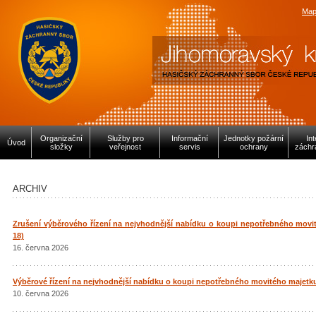
Map
Organizační
Služby pro
Informační
Jednotky požární
In
Úvod
složky
veřejnost
servis
ochrany
záchr
ARCHIV
Zrušení výběrového řízení na nejvhodnější nabídku o koupi nepotřebného movit
18)
16. června 2026
Výběrové řízení na nejvhodnější nabídku o koupi nepotřebného movitého majetku 
10. června 2026