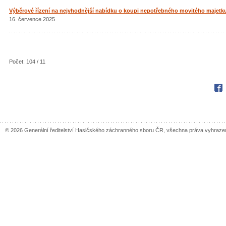
Výběrové řízení na nejvhodnější nabídku o koupi nepotřebného movitého majetku –
16. července 2025
Počet: 104 / 11
Fac
© 2026 Generální ředitelství Hasičského záchranného sboru ČR, všechna práva vyhraze