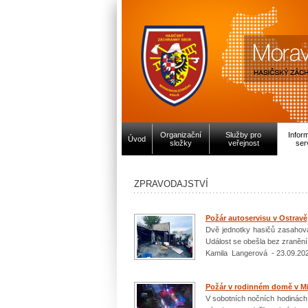
Organizační
Služby pro
Infor
Úvod
složky
veřejnost
ser
ZPRAVODAJSTVÍ
Požár autoservisu v Ostravě
Dvě jednotky hasičů zasahoval
Událost se obešla bez zranění
Kamila Langerová - 23.09.20
Požár v rodinném domě v Mi
V sobotních nočních hodinách