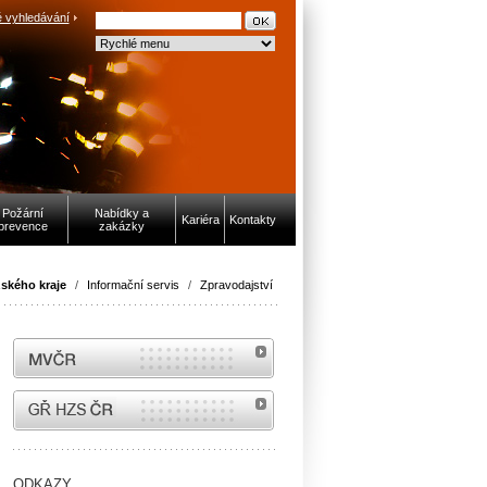
 vyhledávání
Požární
Nabídky a
Kariéra
Kontakty
prevence
zakázky
ského kraje
/
Informační servis
/
Zpravodajství
MVČR
internetové stránky Hasiči ČR
ODKAZY