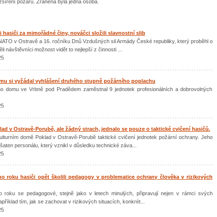
ozšíření požáru. Zraněna byla jedna osoba.
hasiči za mimořádné činy, nováčci složili slavnostní slib
 NATO v Ostravě a 16. ročníku Dnů Vzdušných sil Armády České republiky, který proběhl o
li návštěvníci možnost vidět to nejlepší z činnosti ...
25
mu si vyžádal vyhlášení druhého stupně požárního poplachu
ho domu ve Vrbně pod Pradědem zaměstnal 9 jednotek profesionálních a dobrovolných
25
ad v Ostravě-Porubě, ale žádný strach, jednalo se pouze o taktické cvičení hasičů.
kulturním domě Poklad v Ostravě-Porubě taktické cvičení jednotek požární ochrany. Jeho
šaten personálu, který vznikl v důsledku technické záva...
25
 roku hasiči opět školili pedagogy v problematice ochrany člověka v rizikových
 roku se pedagogové, stejně jako v letech minulých, připravují nejen v rámci svých
příklad tím, jak se zachovat v rizikových situacích, konkrét...
25