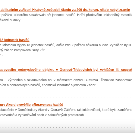
abilitačním zařízení Hrabyně způsobil škodu za 200 tis. korun, nikdo nebyl zraněn
 požáru, u kterého zasahovalo pět jednotek hasičů. Hořel především uskladněný materiál
výškové budovy.
 18 jednotek hasičů
ístecku vyjelo 18 jednotek hasičů, došlo zde k požáru několika budov. Vyhlášen byl II.
ý zásah komplikoval silný vítr.
25
adovacího průmyslového objektu v Ostravě-Třebovicích byl vyhlášen III. stupeň
tu – výrobních a skladovacích hal v městském obvodu Ostrava-Třebovice zasahovalo
ních a dobrovolných hasičů, chemická laboratoř a jednotka Záchr...
tury Akord prověřilo připravenost hasičů
skutečnilo v Domě kultury Akord v Ostravě-Zábřehu taktické cvičení, které bylo zaměřeno
rorozvodně a vyhledávání osob v zakouřených prostorech...