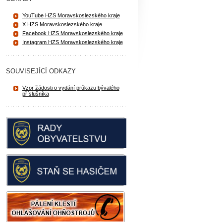
YouTube HZS Moravskoslezského kraje
X HZS Moravskoslezského kraje
Facebook HZS Moravskoslezského kraje
Instagram HZS Moravskoslezského kraje
SOUVISEJÍCÍ ODKAZY
Vzor žádosti o vydání průkazu bývalého
příslušníka