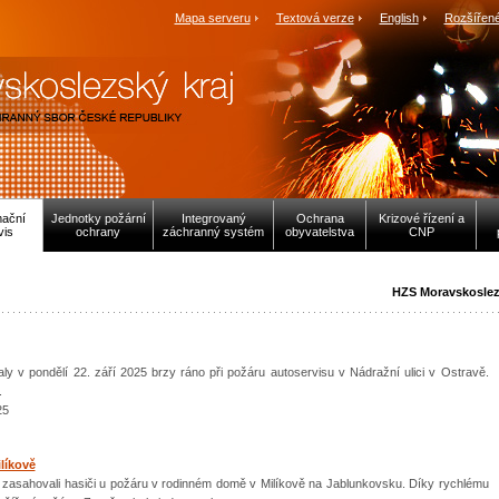
Mapa serveru
Textová verze
English
Rozšířené
mační
Jednotky požární
Integrovaný
Ochrana
Krizové řízení a
vis
ochrany
záchranný systém
obyvatelstva
CNP
HZS Moravskoslez
y v pondělí 22. září 2025 brzy ráno při požáru autoservisu v Nádražní ulici v Ostravě.
.
25
líkově
 zasahovali hasiči u požáru v rodinném domě v Milíkově na Jablunkovsku. Díky rychlému