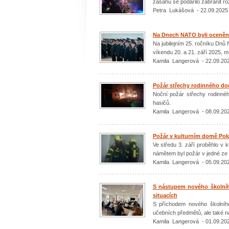
zásahu se podařilo zabránit r
Petra Lukášová - 22.09.2025
Na Dnech NATO byli oceněni 
Na jubilejním 25. ročníku Dnů
víkendu 20. a 21. září 2025, mě
Kamila Langerová - 22.09.20
Požár střechy rodinného do
Noční požár střechy rodinné
hasičů.
Kamila Langerová - 08.09.20
Požár v kulturním domě Pokl
Ve středu 3. září proběhlo v 
námětem byl požár v jedné ze 
Kamila Langerová - 05.09.20
S nástupem nového školního
situacích
S příchodem nového školního
učebních předmětů, ale také na
Kamila Langerová - 01.09.20