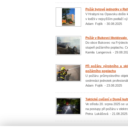
Požár bytové jednotky v Reh
V Hrabyni na Opavsku došlo k
v lodžii v nejvyšším podlaží 
Adam Fojtík - 30.08.2025
Požár v Bukovci likvidovalo
Do obce Bukovec na Frýdecko-M
stupeň požárního poplachu. Cel
Kamila Langerová - 29.08.20
Při požáru výrobního a skl
požárního poplachu
U požáru průmyslového objek
sedmnáct jednotek profesionál
Adam Fojtík - 23.08.2025
Taktické cvičení v Domě kul
Ve středu 20. srpna 2025 se u
na postupy při požáru v elekt
Petra Lukášová - 21.08.2025