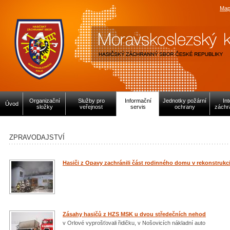
Map
Organizační
Služby pro
Informační
Jednotky požární
In
Úvod
složky
veřejnost
servis
ochrany
záchr
ZPRAVODAJSTVÍ
Hasiči z Opavy zachránili část rodinného domu v rekonstrukc
Zásahy hasičů z HZS MSK u dvou středečních nehod
v Orlové vyprošťovali řidičku, v Nošovicích nákladní auto