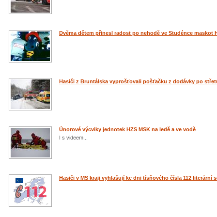
Dvěma dětem přinesl radost po nehodě ve Studénce maskot 
Hasiči z Bruntálska vyprošťovali pošťačku z dodávky po stře
Únorové výcviky jednotek HZS MSK na ledě a ve vodě
I s videem...
Hasiči v MS kraji vyhlašují ke dni tísňového čísla 112 literární 