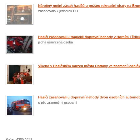
Náročný noční zásah hasičů u požáru rekreační chaty na Brun
zasahovalo 7 jednotek PO
Hasiči zasahovali u tragické dopravní nehody v Horním Těrlick
jedna usmrcená osoba
Víkend v Hasičském muzeu města Ostravy ve znamení jednič
Hasiči zasahovali u dopravní nehody dvou osobních automobil
s pěti zraněnými osobami
Počet: 4305 / 431