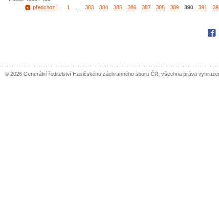
předchozí
|
1
...
383
384
385
386
387
388
389
390
391
39
Fac
© 2026 Generální ředitelství Hasičského záchranného sboru ČR, všechna práva vyhraze