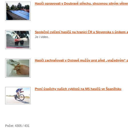
Hasiči opravovali v Doubravě střechu, shozenou silným větr
Společné cvičení hasičů na hranici ČR a Slovenska s únikem 
Je i video.
Hasiči zachraňovali v Ostravě mužův prst před „vražedným“
První úspěchy našich cyklistů na MS hasičů ve Španělsku
Počet: 4305 / 431