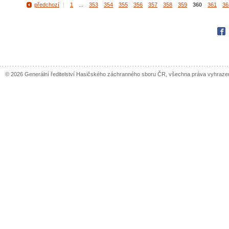
předchozí
|
1
...
353
354
355
356
357
358
359
360
361
36
Fac
© 2026 Generální ředitelství Hasičského záchranného sboru ČR, všechna práva vyhraze