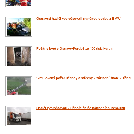
Ostravští hasiči vyprošťovali zraněnou osobu z BMW
Požár v bytě v Ostravě-Porubě za 400 tisíc korun
Simulovaný požár učebny a střechy v základní škole v Třinci
Hasiči vyprošťovali v Příboře řidiče nákladního Renaultu