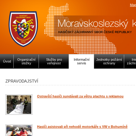
Map
Organizační
Služby pro
Informační
Jednotky požární
In
Úvod
složky
veřejnost
servis
ochrany
záchr
ZPRAVODAJSTVÍ
Ostravští hasiči sundávali za větru plachtu s reklamou
Hasiči asistovali při nehodě motorkáře s VW v Bohumíně