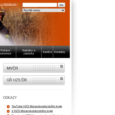
 vyhledávání
Požární
Nabídky a
Kariéra
Kontakty
prevence
zakázky
MVČR
internetové stránky Hasiči ČR
ODKAZY
YouTube HZS Moravskoslezského kraje
X HZS Moravskoslezského kraje