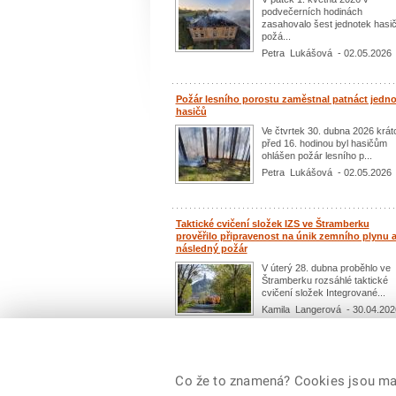
podvečerních hodinách
zasahovalo šest jednotek hasi
požá...
Petra Lukášová - 02.05.2026
Požár lesního porostu zaměstnal patnáct jedno
hasičů
Ve čtvrtek 30. dubna 2026 krát
před 16. hodinou byl hasičům
ohlášen požár lesního p...
Petra Lukášová - 02.05.2026
Taktické cvičení složek IZS ve Štramberku
prověřilo připravenost na únik zemního plynu 
následný požár
V úterý 28. dubna proběhlo ve
Štramberku rozsáhlé taktické
cvičení složek Integrované...
Kamila Langerová - 30.04.202
Další aktua
Co že to znamená? Cookies jsou malé