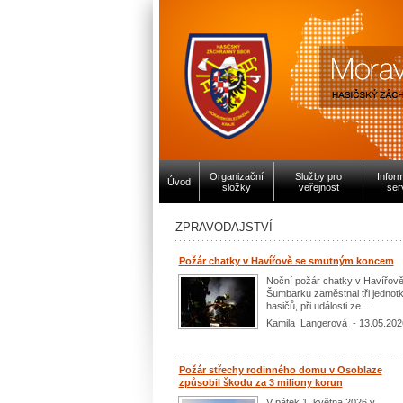
Organizační
Služby pro
Infor
Úvod
složky
veřejnost
ser
ZPRAVODAJSTVÍ
Požár chatky v Havířově se smutným koncem
Noční požár chatky v Havířově
Šumbarku zaměstnal tři jednot
hasičů, při události ze...
Kamila Langerová - 13.05.202
Požár střechy rodinného domu v Osoblaze
způsobil škodu za 3 miliony korun
V pátek 1. května 2026 v