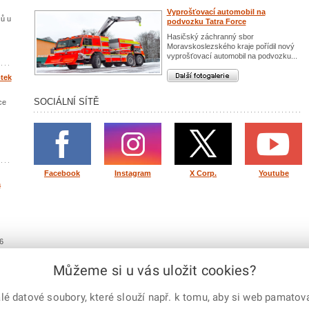
Vyprošťovací automobil na
čů u
podvozku Tatra Force
Hasičský záchranný sbor
Moravskoslezského kraje pořídil nový
vyprošťovací automobil na podvozku...
Další fotogalerie
tek
SOCIÁLNÍ SÍTĚ
ce
Facebook
Instagram
X Corp.
Youtube
a
6
Můžeme si u vás uložit cookies?
lity
 datové soubory, které slouží např. k tomu, aby si web pamatoval