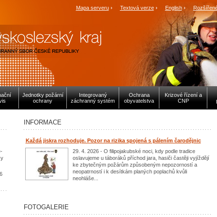
Mapa serveru
Textová verze
English
Rozšířené
mační
Jednotky požární
Integrovaný
Ochrana
Krizové řízení a
vis
ochrany
záchranný systém
obyvatelstva
CNP
INFORMACE
Každá jiskra rozhoduje. Pozor na rizika spojená s pálením čarodějnic
-
29. 4. 2026 - O filipojakubské noci, kdy podle tradice
ky
oslavujeme u táboráků příchod jara, hasiči častěji vyjíždějí
ke zbytečným požárům způsobeným nepozorností a
neopatrností i k desítkám planých poplachů kvůli
6
neohláše...
FOTOGALERIE