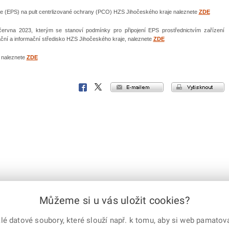
ace (EPS) na pult centrlizované ochrany (PCO) HZS Jihočeského kraje naleznete
ZDE
ervna 2023, kterým se stanoví podmínky pro připojení EPS prostřednictvím zařízení
ní a informační středisko HZS Jihočeského kraje, naleznete
ZDE
 naleznete
ZDE
e-mailem
vytisknout
Facebook
X
Corp.
Můžeme si u vás uložit cookies?
 datové soubory, které slouží např. k tomu, aby si web pamatoval