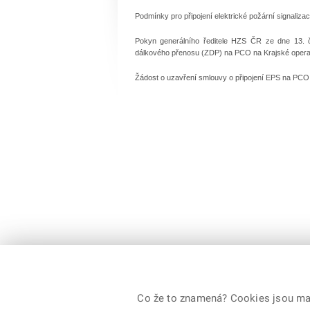
Podmínky pro připojení elektrické požární signaliz
Pokyn generálního ředitele HZS ČR ze dne 13. č
dálkového přenosu (ZDP) na PCO na Krajské operač
Žádost o uzavření smlouvy o připojení EPS na PCO
Co že to znamená? Cookies jsou malé