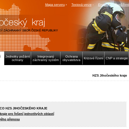
Mapa serveru
Textová verze
English
Rozšířené
í
Jednotky požární
Integrovaný
Ochrana
Krizové řízení
CNP a strategie
ochrany
záchranný systém
obyvatelstva
HZS Jihočeského kraje
PCO HZS JIHOČESKÉHO KRAJE
aje pro řešení jednotlivých oblastí
vého přenosu