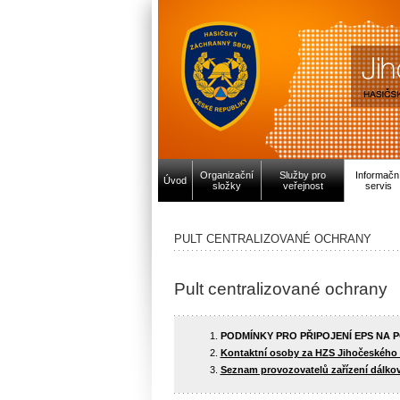
Organizační
Služby pro
Informačn
Úvod
složky
veřejnost
servis
PULT CENTRALIZOVANÉ OCHRANY
Pult centralizované ochrany
PODMÍNKY PRO PŘIPOJENÍ EPS NA 
Kontaktní osoby za HZS Jihočeského kr
Seznam provozovatelů zařízení dálko