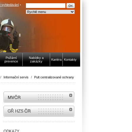
 vyhledávání
Požární
Nabídky a
Kariéra
Kontakty
prevence
zakázky
/
Informační servis
/
Pult centralizované ochrany
MVČR
internetové stránky Hasiči ČR
ODKAZY