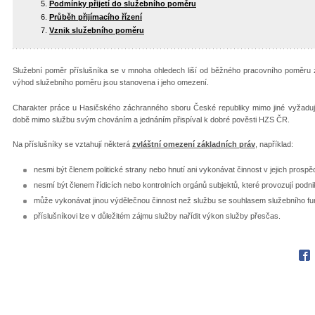
Podmínky přijetí do služebního poměru
Průběh přijímacího řízení
Vznik služebního poměru
Služební poměr příslušníka se v mnoha ohledech liší od běžného pracovního poměru
výhod služebního poměru jsou stanovena i jeho omezení.
Charakter práce u Hasičského záchranného sboru České republiky mimo jiné vyžaduje,
době mimo službu svým chováním a jednáním přispíval k dobré pověsti HZS ČR.
Na příslušníky se vztahují některá
zvláštní omezení základních práv
, například:
nesmi být členem politické strany nebo hnutí ani vykonávat činnost v jejich prospě
nesmí být členem řídicích nebo kontrolních orgánů subjektů, které provozují podni
může vykonávat jinou výdělečnou činnost než službu se souhlasem služebního fu
příslušníkovi lze v důležitém zájmu služby nařídit výkon služby přesčas.
Fac