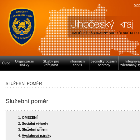
Map
Organizační
Služby pro
Informační
Jednotky požární
Integrov
Úvod
složky
veřejnost
servis
ochrany
záchranný s
SLUŽEBNÍ POMĚR
Služební poměr
OMEZENÍ
Sociální výhody
Služební příjem
Výsluhové nároky