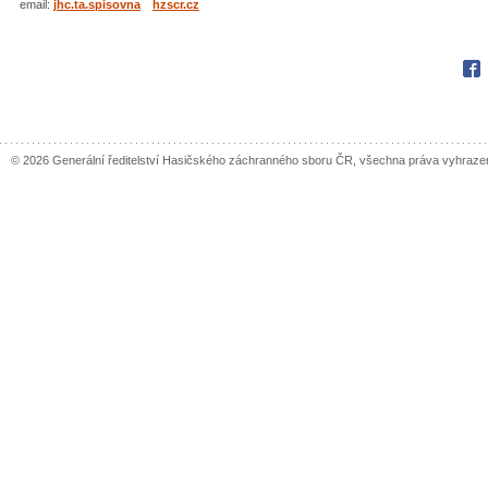
email:
jhc.ta.spisovna
hzscr.cz
Fac
© 2026 Generální ředitelství Hasičského záchranného sboru ČR, všechna práva vyhraze