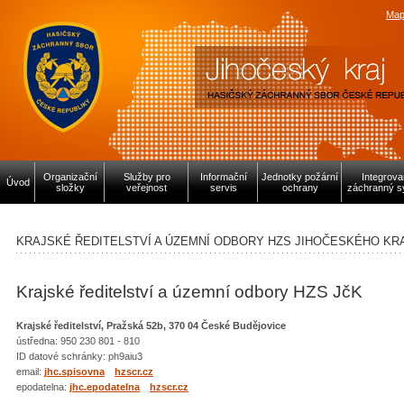
Map
Organizační
Služby pro
Informační
Jednotky požární
Integrov
Úvod
složky
veřejnost
servis
ochrany
záchranný s
KRAJSKÉ ŘEDITELSTVÍ A ÚZEMNÍ ODBORY HZS JIHOČESKÉHO KR
Krajské ředitelství a územní odbory HZS JčK
Krajské ředitelství, Pražská 52b, 370 04 České Budějovice
ústředna: 950 230 801 - 810
ID datové schránky: ph9aiu3
email:
jhc.spisovna
hzscr.cz
epodatelna:
jhc.epodatelna
hzscr.cz