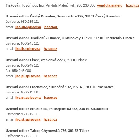
Tisková mluvčí:
por. Ing. Vendula Matějů, tel.: 950 230 360,
vendula.mateju
hzscr.cz
Územní odbor Český Krumlov, Domoradice 125, 38101 Český Krumlov
ústředna: 950 235 111
email:
jhc.ck.spisovna
hzscr.cz
Územní odbor Jindřichův Hradec, U knihovny 1176/II, 377 01 Jindřichův Hradec
ústředna: 950 241 111
email:
jhc.jh.spisovna
hzscr.cz
Územní odbor Písek, Vrcovická 2223, 397 01 Písek
ústředna: 950 245 111
fax: 950 245 000
email:
jhc.pi.spisovna
hzscr.cz
Územní odbor Prachatice, Slunečná 932, P.S. 46, 383 01 Prachatice
ústředna: 950 211 111
email:
jhc.pt.spisovna
hzscr.cz
Územní odbor Strakonice, Podsrpenská 438, 386 01 Strakonice
ústředna: 950 215 111
email:
jhc.st.spisovna
hzscr.cz
Územní odbor Tábor, Chýnovská 276, 391 56 Tábor
ústředna: 950 221 111