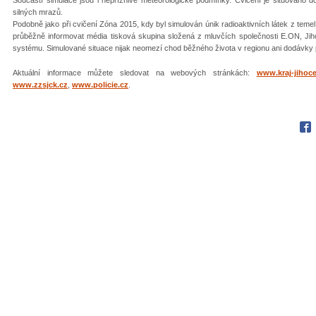
silných mrazů.
Podobně jako při cvičení Zóna 2015, kdy byl simulován únik radioaktivních látek z tem
průběžně informovat média tisková skupina složená z mluvčích společnosti E.ON, Ji
systému. Simulované situace nijak neomezí chod běžného života v regionu ani dodávky 
Aktuální informace můžete sledovat na webových stránkách:
www.kraj-jihoce
www.zzsjck.cz
,
www.policie.cz
.
Fac