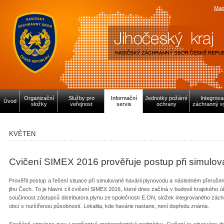
Map
Organizační
Služby pro
Informační
Jednotky požární
Integrov
Úvod
složky
veřejnost
servis
ochrany
záchranný s
KVĚTEN
Cvičení SIMEX 2016 prověřuje postup při simulov
Prověřit postup a řešení situace při simulované havárii plynovodu a následném přerušen
jihu Čech. To je hlavní cíl cvičení SIMEX 2016, které dnes začíná v budově krajského ú
součinnost zástupců distributora plynu ze společnosti E.ON, složek integrovaného zác
obcí s rozšířenou působností. Lokalita, kde havárie nastane, není dopředu známa.
Součástí simulace jsou i nepříznivé meteorologické podmínky. Cvičení je situováno