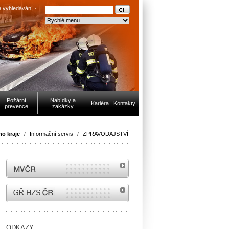
 vyhledávání
Požární
Nabídky a
Kariéra
Kontakty
prevence
zakázky
o kraje
/
Informační servis
/
ZPRAVODAJSTVÍ
MVČR
internetové stránky Hasiči ČR
ODKAZY