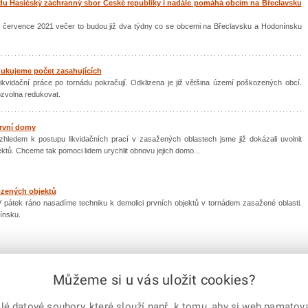
du Hasičský záchranný sbor České republiky i nadále pomáhá obcím na Břeclavsku
 8. července 2021 večer to budou již dva týdny co se obcemi na Břeclavsku a Hodonínsku
dukujeme počet zasahujících
ikvidační práce po tornádu pokračují. Odklizena je již většina území poškozených obcí.
ozvolna redukovat.
první domy
hledem k postupu likvidačních prací v zasažených oblastech jsme již dokázali uvolnit
ektů. Chceme tak pomoci lidem urychlit obnovu jejich domo...
ozených objektů
V pátek ráno nasadíme techniku k demolici prvních objektů v tornádem zasažené oblasti.
ínsku.
Můžeme si u vás uložit cookies?
92
93
94
95
96
97
98
99
100
101
102
103
104
...
149
|
další
 datové soubory, které slouží např. k tomu, aby si web pamatoval