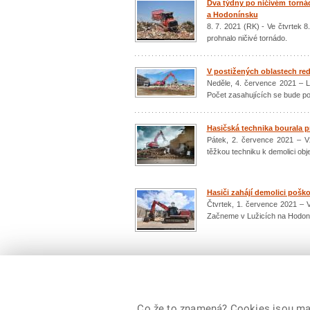
Dva týdny po ničivém torná
a Hodonínsku
8. 7. 2021 (RK) - Ve čtvrtek
prohnalo ničivé tornádo.
V postižených oblastech re
Neděle, 4. července 2021 – L
Počet zasahujících se bude p
Hasičská technika bourala 
Pátek, 2. července 2021 – Vz
těžkou techniku k demolici obj
Hasiči zahájí demolici pošk
Čtvrtek, 1. července 2021 – 
Začneme v Lužicích na Hodon
Počet: 1485 / 149
předchozí
|
1
...
90
91
Co že to znamená? Cookies jsou malé