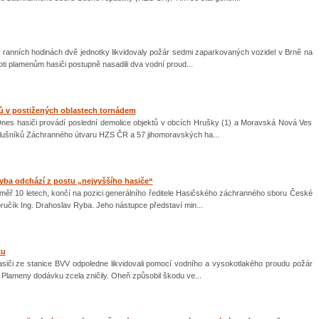
 ranních hodinách dvě jednotky likvidovaly požár sedmi zaparkovaných vozidel v Brně na
roti plamenům hasiči postupně nasadili dva vodní proud...
ů v postižených oblastech tornádem
Dnes hasiči provádí poslední demolice objektů v obcích Hrušky (1) a Moravská Nová Ves
íslušníků Záchranného útvaru HZS ČR a 57 jihomoravských ha...
yba odchází z postu „nejvyššího hasiče“
éměř 10 letech, končí na pozici generálního ředitele Hasičského záchranného sboru České
ručík Ing. Drahoslav Ryba. Jeho nástupce představí min...
ku
asiči ze stanice BVV odpoledne likvidovali pomocí vodního a vysokotlakého proudu požár
. Plameny dodávku zcela zničily. Oheň způsobil škodu ve...