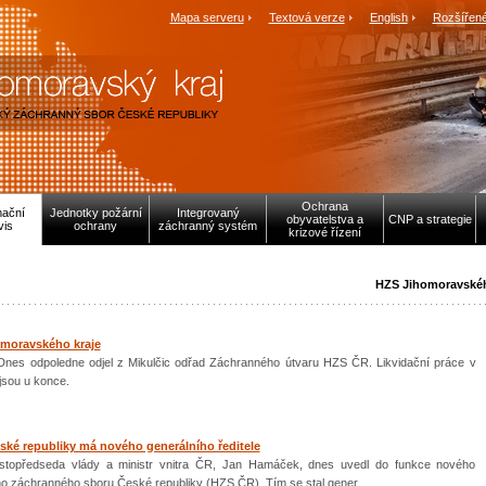
Mapa serveru
Textová verze
English
Rozšířené
Ochrana
mační
Jednotky požární
Integrovaný
obyvatelstva a
CNP a strategie
vis
ochrany
záchranný systém
krizové řízení
HZS Jihomoravskéh
omoravského kraje
Dnes odpoledne odjel z Mikulčic odřad Záchranného útvaru HZS ČR. Likvidační práce v
jsou u konce.
ské republiky má nového generálního ředitele
ístopředseda vlády a ministr vnitra ČR, Jan Hamáček, dnes uvedl do funkce nového
ho záchranného sboru České republiky (HZS ČR). Tím se stal gener...