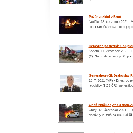
Požár vozidel v Brně
Neděle, 18. července 2021 - V
ulici Františkánská. Do boje p
Demolice posledních objekt
Sobota, 17. července 2021 - 
(2). Na místě zasahuje 43 př
Generálporučík Drahoslav R
18. 7. 2021 (MF) - Dnes, po t
republiky (HZS ČR), generálpo
Oheň zničil obytnou dodáv
Úterý, 13. července 2021 - H
dodávky v Brně na ulici Poříčí