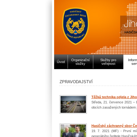
Organizační
Služby pro
Infor
Úvod
složky
veřejnost
ser
ZPRAVODAJSTVÍ
Těžká technika odjela z Jih
Středa, 21. července 2021 – 
obcích zasažených tornádem 
Hasičský záchranný sbor Če
19. 7. 2021 (MF) - První m
generálního ředitele Hasičské