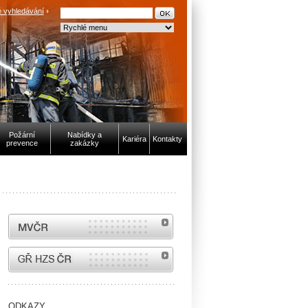
 vyhledávání
Požární
Nabídky a
Kariéra
Kontakty
prevence
zakázky
MVČR
internetové stránky Hasiči ČR
ODKAZY