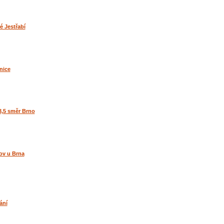
é Jestřabí
nice
3,5 směr Brno
ov u Brna
ání