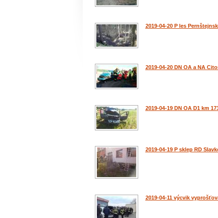
2019-04-20 P les Pernštejnsk
2019-04-20 DN OA a NA Cito
2019-04-19 DN OA D1 km 17
2019-04-19 P sklep RD Slavk
2019-04-11 výcvik vyprošťov