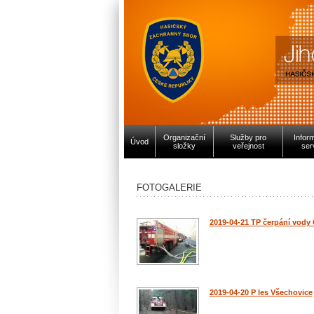
Organizační
Služby pro
Infor
Úvod
složky
veřejnost
ser
FOTOGALERIE
2019-04-21 TP čerpání vody 
2019-04-20 P les Všechovice