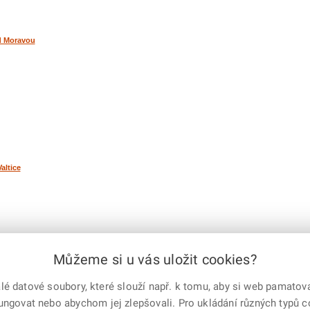
ad Moravou
altice
Můžeme si u vás uložit cookies?
.
182
183
184
185
186
187
188
189
190
191
192
193
194
|
další
 datové soubory, které slouží např. k tomu, aby si web pamatoval
e-mailem
vytisknout
Facebook
X
fungovat nebo abychom jej zlepšovali. Pro ukládání různých typů 
Corp.