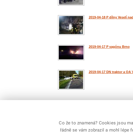
2019-04-18 P dílny Veselí n
2019-04-17 P vagónu Brno
2019-04-17 DN traktor a OA V
Počet: 1934 / 194
předchozí
|
1
..
Co že to znamená? Cookies jsou malé
řádně se vám zobrazil a mohl lépe 