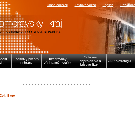
Mapa serveru
Textová verze
English
Rozšířené
Ochrana
mační
Jednotky požární
Integrovaný
obyvatelstva a
CNP a strategie
vis
ochrany
záchranný systém
krizové řízení
Cejl, Brno