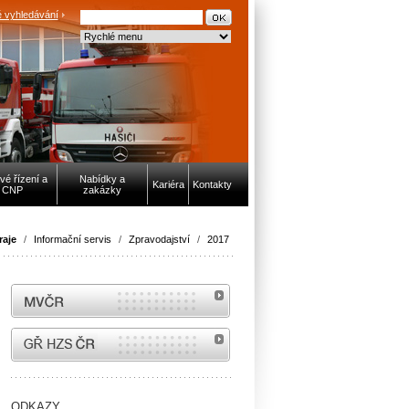
 vyhledávání
vé řízení a
Nabídky a
Kariéra
Kontakty
CNP
zakázky
raje
/
Informační servis
/
Zpravodajství
/
2017
MVČR
internetové stránky Hasiči ČR
ODKAZY