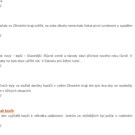
ka.
7
začalo ve Zlínském kraji sněžit, na sebe dlouho nenechalo čekat první oznámení o spadlém
7
ok nový – lepší – šťastnější. Různé země a národy slaví příchod nového roku různě. V
aby ho bylo dost i příští rok. V Dánsku pro štěstí rozbí...
7
ních byly ve službě desítky hasičů v celém Zlínském kraji. Ani tyto dva dny se neobešly
v tíživých situacích.
7
ali kouře
 den vyjížděli hasiči k několika událostem. Jedním ze složitějších byl požár v rodinném
7