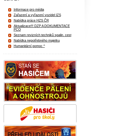
Informace pro média
Zařazení a vyřazení vozidel IZS
Nabídka práce HZS ČR
Aktualizace!!! DZP A DOKUMENTACE
PCO
Seznam revizních techniků spalin. cest
Nabídka nepotřebného majetku
Humanitární pomoc ^