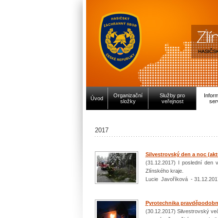
Organizační
Služby pro
Infor
Úvod
složky
veřejnost
ser
2017
Silvestrovský den a noc (aktu
(31.12.2017) I poslední den 
Zlínského kraje.
Lucie Javoříková - 31.12.201
Pyrotechnika pravděpodobn
(30.12.2017) Silvestrovský več