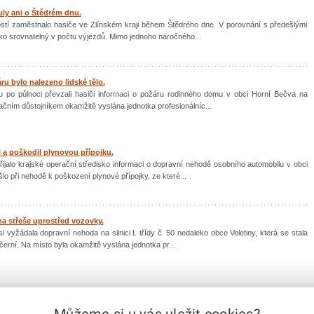
ly ani o Štědrém dnu.
ostí zaměstnalo hasiče ve Zlínském kraji během Štědrého dne. V porovnání s předešlými
jako srovnatelný v počtu výjezdů. Mimo jednoho náročného...
ru bylo nalezeno lidské tělo.
u po půlnoci převzali hasiči informaci o požáru rodinného domu v obci Horní Bečva na
ačním důstojníkem okamžitě vyslána jednotka profesionálníc...
 a poškodil plynovou přípojku.
řijalo krajské operační středisko informaci o dopravní nehodě osobního automobilu v obci
o při nehodě k poškození plynové přípojky, ze které...
na střeše uprostřed vozovky.
i vyžádala dopravní nehoda na silnici I. třídy č. 50 nedaleko obce Veletiny, která se stala
erní. Na místo byla okamžitě vyslána jednotka pr...