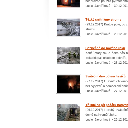
nesprávně použitá pyrotechni
Lucie Javoříková - 30.12.201
Těžký sníh láme stromy
(29.12.2017) Krátce poté, co 
stromu.
Lucie Javoříková - 29.12.201
Bezpečně do nového roku
Končí starý rok a čeká nás r
Irsku klepají chlebem o dveře, 
Lucie Javoříková - 28.12.201
Sváteční dny očima hasičů
(27.12.2017) O svátcích vánoč
bez výjezdů a pomoci občanům 
Lucie Javoříková - 27.12.201
Tři lidé se při požáru nadých
(26.12.2017) I druhý sváteční
domě na Kroměřížsku.
Lucie Javoříková - 26.12.201