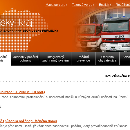
Mapa serveru
Textová verze
English
Rozšířené
mační
Jednotky požární
Integrovaný
Požární
Ochrana
Krizo
vis
ochrany
záchranný systém
prevence
obyvatelstva
HZS Zlínského k
alizace 1.1. 2018 v 9:00 hod.)
v roce zasahovali profesionální a dobrovolní hasiči u různých druhů událostí na území
7
ě způsobila požár opuštěného domu
er je před námi. Hasiči již však dnes zasahovali u požáru, který pravděpodobně způsobila