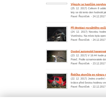
Výjezdy se hasičům nevyhnu
(25. 12. 2017) Celkem 8 udál
lety se dá tento den hodnotit 
Pavel Řezníček - 24.12.2017
Při likvidaci rozsáhlého požá
(24. 12. 2017) Necelou hodin
Vsetínsku. Na místo byla oper
Pavel Řezníček - 24.12.2017
Osobní automobil havaroval
(23. 12. 2017) V 16:44 hodin p
Poteč. Podle oznamovatele došl
Pavel Řezníček - 23.12.2017
Řidička skončila po nárazu 
(22. 12. 2017) Jedno zranění s
krátce před šestou hodinou več
Pavel Řezníček - 22.12.2017