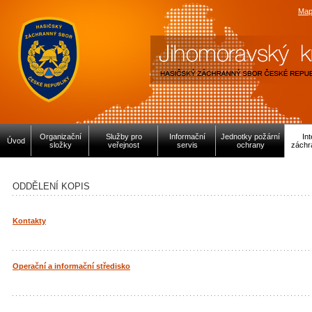
Map
Organizační
Služby pro
Informační
Jednotky požární
In
Úvod
složky
veřejnost
servis
ochrany
záchr
ODDĚLENÍ KOPIS
Kontakty
Operační a informační středisko