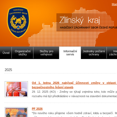
Map
Organizační
Služby pro
Informační
Jednotky požární
In
Úvod
složky
veřejnost
servis
ochrany
záchr
2025
Od 1. ledna 2026 nabývají účinnosti změny v oblasti
bezpečnostního řešení staveb
29. 12. 2025 (KO) - Změny se týkají zejména toho, kdo může 
rozsahu má být předkládáno v návaznosti na stavební dokumentaci. 
PF 2026
"Do nového roku přejeme všem hodně zdraví, klidu a bezpečí. My,