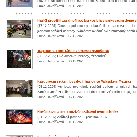
můžeme spolehnout jeden na druhého. Stejně tak tu budeme i nadál
Lucie Javoříková - 21.12.2025
Hasiči prověřili zásah při požáru vozidla v parkovacím domě v
(17.12.2025) Dnes dopoledne se uskutečnilo v parkovacím domě
jednotek požární ochrany. Námětem cvičení byl simulovaný požár o
Lucie Javoříková - 17.12.2025
Tragické sobotní ráno na Uherskohradišťsku
(06.12.2025) Dvě dopravní nehody, tři zemřelí.
Lucie Javoříková - 06.12.2025
Každoroční setkání bývalých hasičů ve Valašském Meziříčí
(05.12.2025) Ani letos nechybělo tradiční setkání emeritních h
zaměstnanců Hasičského záchranného sboru Zlínského kraje, územ
Lucie Javoříková - 05.12.2025
Nová pravidla pro používání zábavní pyrotechniky
(01.12.2025) Začínají platit od 1. prosince 2025.
Lucie Javoříková - 01.12.2025