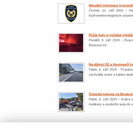
Aktuální informace k povodň
Čtvrtek, 12. září 2024 – 
hydrometeorologickým ústavem
Požár haly si vyžádal vyhláš
Pondělí, 9. září 2024 – Dvac
Boskovicích.
Na dálnici D2 u Hustopečí h
Pátek, 6. září 2024 - Tři jed
zachvátily motor a kabinu dod
Tragická nehoda na Boskov
Pátek, 6. září 2024 – Krátce 
multikáry a osobního auta do 