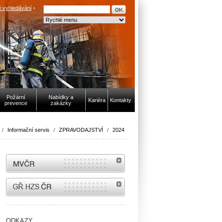
 vyhledávání
Požární
Nabídky a
Kariéra
Kontakty
prevence
zakázky
/
Informační servis
/
ZPRAVODAJSTVÍ
/
2024
MVČR
internetové stránky Hasiči ČR
ODKAZY