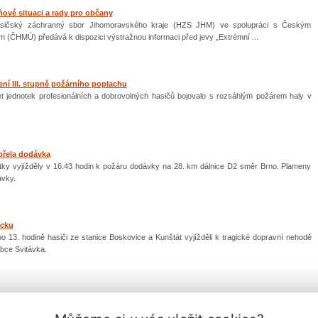
ové situaci a rady pro občany
Hasičský záchranný sbor Jihomoravského kraje (HZS JHM) ve spolupráci s Českým
 (ČHMÚ) předává k dispozici výstražnou informaci před jevy „Extrémní ...
ení III. stupně požárního poplachu
et jednotek profesionálních a dobrovolných hasičů bojovalo s rozsáhlým požárem haly v
ořela dodávka
notky vyjížděly v 16.43 hodin k požáru dodávky na 28. km dálnice D2 směr Brno. Plameny
ávky.
icku
po 13. hodině hasiči ze stanice Boskovice a Kunštát vyjížděli k tragické dopravní nehodě
obce Svitávka.