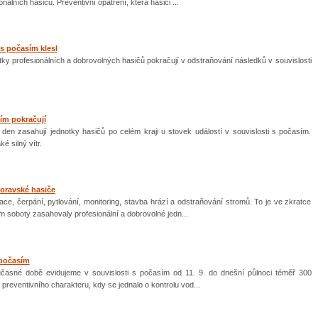
álních hasičů. Preventivní opatření, která hasiči ...
 s počasím klesl
tky profesionálních a dobrovolných hasičů pokračují v odstraňování následků v souvislosti
ím pokračují
 den zasahují jednotky hasičů po celém kraji u stovek událostí v souvislosti s počasím.
ké silný vítr.
oravské hasiče
ce, čerpání, pytlování, monitoring, stavba hrází a odstraňování stromů. To je ve zkratce
m soboty zasahovaly profesionální a dobrovolné jedn...
 počasím
učasné době evidujeme v souvislosti s počasím od 11. 9. do dnešní půlnoci téměř 300
a preventivního charakteru, kdy se jednalo o kontrolu vod...