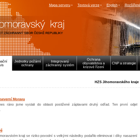
Mapa serveru
Textová verze
English
Rozšířené
Ochrana
mační
Jednotky požární
Integrovaný
obyvatelstva a
CNP a strategie
vis
ochrany
záchranný systém
krizové řízení
HZS Jihomoravského kraje
 severní Moravu
es ráno jsme vyslali do oblasti postižené záplavami druhý odřad. Ten první odjel
.
vě
moravském kraji se riziko povodní s velkými následky podařilo eliminovat i díky nasazení