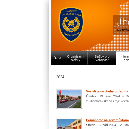
Organizační
Služby pro
Infor
Úvod
složky
veřejnost
ser
2024
Vyslali jsme druhý odřad na
Čtvrtek, 19. září 2024 – Dn
z Jihomoravského kraje včera
Pomáháme na severní Mora
Středa, 18. září 2024 – V Jiho