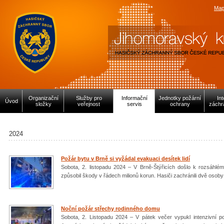
Map
Organizační
Služby pro
Informační
Jednotky požární
In
Úvod
složky
veřejnost
servis
ochrany
záchr
2024
Požár bytu v Brně si vyžádal evakuaci desítek lidí
Sobota, 2. listopadu 2024 – V Brně-Štýřicích došlo k rozsáhlém
způsobil škody v řádech milionů korun. Hasiči zachránili dvě oso
Noční požár střechy rodinného domu
Sobota, 2. Listopadu 2024 – V pátek večer vypukl intenzivní 