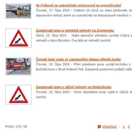
Ve Vyškově se uskutečnilo mistrovství ve vyprošťování
Čtvrtek, 17. října 2024 – Celkem 16 týmů se dnes předvedlo n
dopravních nehod, které se uskutečnilo na Masarykově náměstí v
Zasahovali jsme u smrtelné nehody na Znojemsku
Úterý, 15. října 2024 - Naše operační středisko vyslalo krátce 
nehodě u obce Borotice. Dva lidé po nehodě zemřeli.
Čerpali jsme vodu ze zatopeného sklepa několik hodin
Čtvrtek, 10. října 2024 - Před polednem jsme vyslali techniku 
Božetěchova v Brně-Králově Poli. Zatopené podzemní podlaží mělo 
Zasahovali jsme u vážné nehody na Hodonínsku
Čtvrtek, 10. října 2024 – Dnes dopoledne jsme vyjeli k vážné 
zemřel.
Počet: 176 / 18
předchozí
|
1
2