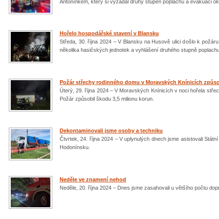
Antonínkem, který si vyžádal druhý stupeň poplachu a evakuaci oko
Hořelo hospodářské stavení v Blansku
Středa, 30. října 2024 – V Blansku na Husově ulici došlo k požár
několika hasičských jednotek a vyhlášení druhého stupně poplach
Požár střechy rodinného domu v Moravských Knínicích způsob
Úterý, 29. října 2024 – V Moravských Knínicích v noci hořela stře
Požár způsobil škodu 3,5 milionu korun.
Dekontaminovali jsme osoby a techniku
Čtvrtek, 24. října 2024 – V uplynulých dnech jsme asistovali Státní
Hodonínsku.
Neděle ve znamení nehod
Neděle, 20. října 2024 – Dnes jsme zasahovali u většího počtu dop