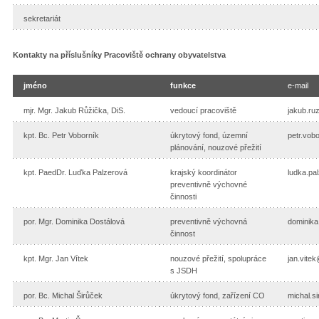
sekretariát
Kontakty na příslušníky Pracoviště ochrany obyvatelstva
jméno
funkce
e-mail
mjr. Mgr. Jakub Růžička, DiS.
vedoucí pracoviště
jakub.ru
kpt. Bc. Petr Voborník
úkrytový fond, územní
petr.vob
plánování, nouzové přežití
kpt. PaedDr. Luďka Palzerová
krajský koordinátor
ludka.pa
preventivně výchovné
činnosti
por. Mgr. Dominika Dostálová
preventivně výchovná
dominika
činnost
kpt. Mgr. Jan Vítek
nouzové přežití, spolupráce
jan.vite
s JSDH
por. Bc. Michal Širůček
úkrytový fond, zařízení CO
michal.s