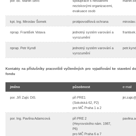
por. Bc. Martin Ševc
spolupráce s nestátními
martin.s
neziskovými organizacemi,
evakuace osob
kpt. Ing. Miroslav Šomek
protipovodňová ochrana
mirosla
nprap. František Votava
jednotný systém varování a
frantise
vyrozumění
nprap. Petr Kyndl
jednotný systém varování a
petr.kyn
vyrozumění
Kontakty na příslušníky pracoviště vyčleněných pro vyjadřování ke stavební 
fondu
jméno
působnost
e-mail
por. Jiří Zajíc DiS.
při PRE1
jiri.zaji
(Sokolská 62, P2)
pro MČ Praha 1 a 2
por. Ing. Pavlína Adamcová
při PRE 2
pavlina
(Heyrovského nám. 1987,
P6)
pro MČ Praha 6 a 7