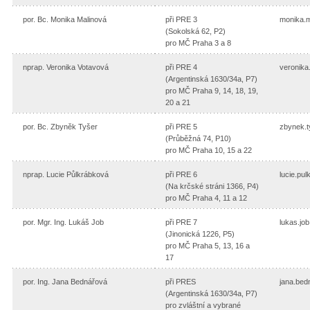
por. Bc. Monika Malinová
při PRE 3
monika.
(Sokolská 62, P2)
pro MČ Praha 3 a 8
nprap. Veronika Votavová
při PRE 4
veronika
(Argentinská 1630/34a, P7)
pro MČ Praha 9, 14, 18, 19,
20 a 21
por. Bc. Zbyněk Tyšer
při PRE 5
zbynek.
(Průběžná 74, P10)
pro MČ Praha 10, 15 a 22
nprap. Lucie Půlkrábková
při PRE 6
lucie.pu
(Na krčské stráni 1366, P4)
pro MČ Praha 4, 11 a 12
por. Mgr. Ing. Lukáš Job
při PRE 7
lukas.jo
(Jinonická 1226, P5)
pro MČ Praha 5, 13, 16 a
17
por. Ing. Jana Bednářová
při PRES
jana.be
(Argentinská 1630/34a, P7)
pro zvláštní a vybrané