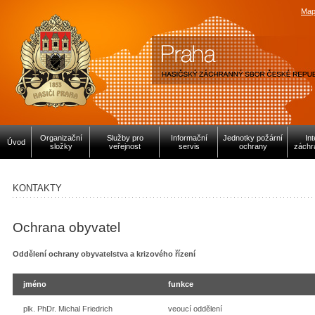
Map
Organizační
Služby pro
Informační
Jednotky požární
In
Úvod
složky
veřejnost
servis
ochrany
záchr
KONTAKTY
Ochrana obyvatel
Oddělení ochrany obyvatelstva a krizového řízení
jméno
funkce
plk. PhDr. Michal Friedrich
veoucí oddělení