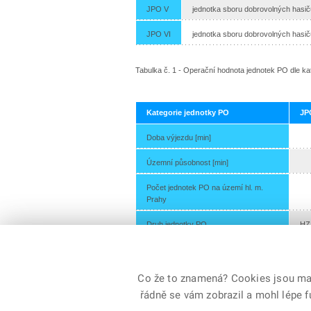
JPO V
jednotka sboru dobrovolných hasičů
JPO VI
jednotka sboru dobrovolných hasič
Tabulka č. 1 - Operační hodnota jednotek PO dle kat
Kategorie jednotky PO
JP
Doba výjezdu [min]
Územní působnost [min]
Počet jednotek PO na území hl. m.
Prahy
Druh jednotky PO
HZS
Co že to znamená? Cookies jsou malé
řádně se vám zobrazil a mohl lépe 