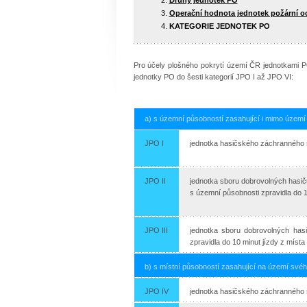
Operační hodnota jednotek požární o
KATEGORIE JEDNOTEK PO
Pro účely plošného pokrytí území ČR jednotkami PO
jednotky PO do šesti kategorií JPO I až JPO VI:
a) s územní působností zasahující i mimo území
JPO I
jednotka hasičského záchranného s
JPO II
jednotka sboru dobrovolných hasičů 
s územní působnosti zpravidla do 1
JPO III
jednotka sboru dobrovolných has
zpravidla do 10 minut jízdy z místa
b) s místní působností zasahující na území svéh
JPO IV
jednotka hasičského záchranného 