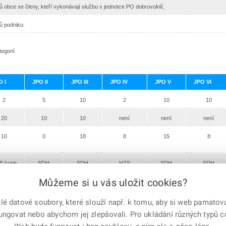
 obce se členy, kteří vykonávají službu v jednotce PO dobrovolně,
ů podniku.
egorií
O I
JPO II
JPO III
JPO IV
JPO V
JPO VI
2
5
10
2
10
10
20
10
10
není
není
není
10
0
18
8
15
8
 kraje
SDH
SDH
HZS
SDH
SDH
obce
obce
podniku
obce
podniku
Můžeme si u vás uložit cookies?
 datové soubory, které slouží např. k tomu, aby si web pamatoval
e-mailem
vytisknout
Facebook
X
fungovat nebo abychom jej zlepšovali. Pro ukládání různých typů 
Corp.