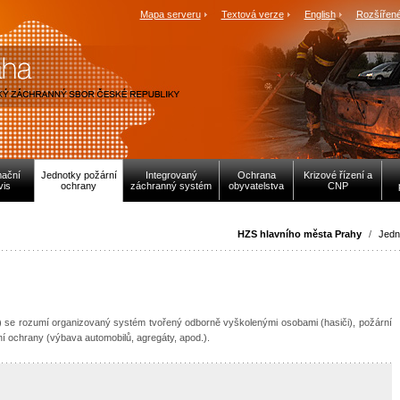
Mapa serveru
Textová verze
English
Rozšířené
mační
Jednotky požární
Integrovaný
Ochrana
Krizové řízení a
vis
ochrany
záchranný systém
obyvatelstva
CNP
HZS hlavního města Prahy
/
Jedn
) se rozumí organizovaný systém tvořený odborně vyškolenými osobami (hasiči), požární
í ochrany (výbava automobilů, agregáty, apod.).