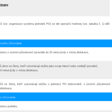
chrany
 (viz. organizace systému jednotek PO) se dle operační hodnoty (viz. tabulka č. 1) dělí
 svého zřizovatele
boru s územní působností zpravidla do 20 minut jízdy z místa dislokace,
obce se členy, kteří vykonávají službu jako svoje hlavní nebo vedlejší povolání,
0 minut jízdy z místa dislokace,
ičů se členy, kteří vykonávají službu v jednotce PO dobrovolně, s územní působností
 dislokace,
o zřizovatele
sboru podniku,