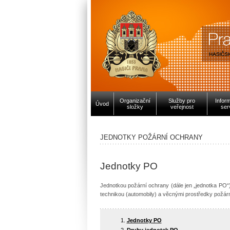
Organizační
Služby pro
Infor
Úvod
složky
veřejnost
ser
JEDNOTKY POŽÁRNÍ OCHRANY
Jednotky PO
Jednotkou požární ochrany (dále jen „jednotka PO“
technikou (automobily) a věcnými prostředky požárn
Jednotky PO
Druhy jednotek PO