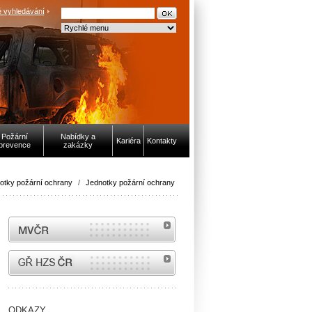
 vyhledávání
Požární
Nabídky a
Kariéra
Kontakty
prevence
zakázky
otky požární ochrany
/
Jednotky požární ochrany
MVČR
internetové stránky Hasiči ČR
ODKAZY