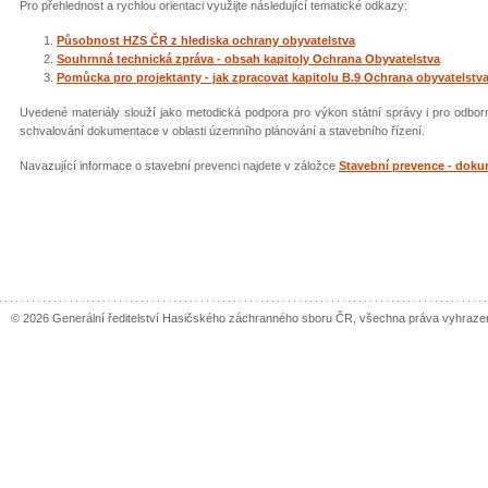
Pro přehlednost a rychlou orientaci využijte následující tematické odkazy:
Působnost HZS ČR z hlediska ochrany obyvatelstva
Souhrnná technická zpráva - obsah kapitoly Ochrana Obyvatelstva
Pomůcka pro projektanty - jak zpracovat kapitolu B.9 Ochrana obyvatelstv
Uvedené materiály slouží jako metodická podpora pro výkon státní správy i pro odborn
schvalování dokumentace v oblasti územního plánování a stavebního řízení.
Navazující informace o stavební prevenci najdete v záložce
Stavební prevence - doku
© 2026 Generální ředitelství Hasičského záchranného sboru ČR, všechna práva vyhraze