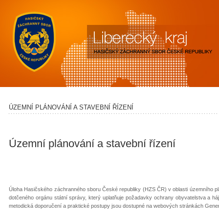
ÚZEMNÍ PLÁNOVÁNÍ A STAVEBNÍ ŘÍZENÍ
Územní plánování a stavební řízení
Úloha Hasičského záchranného sboru České republiky (HZS ČR) v oblasti územního plá
dotčeného orgánu státní správy, který uplatňuje požadavky ochrany obyvatelstva a hájí
metodická doporučení a praktické postupy jsou dostupné na webových stránkách Generá