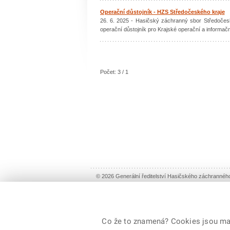
Operační důstojník - HZS Středočeského kraje
26. 6. 2025 - Hasičský záchranný sbor Středočes
operační důstojník pro Krajské operační a informační
Počet: 3 / 1
© 2026 Generální ředitelství Hasičského záchranné
Co že to znamená? Cookies jsou malé