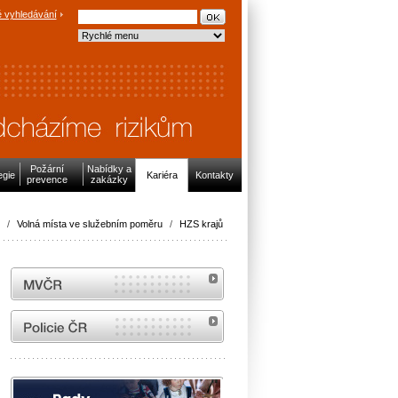
 vyhledávání
Požární
Nabídky a
egie
Kariéra
Kontakty
prevence
zakázky
/
Volná místa ve služebním poměru
/
HZS krajů
MVČR
internetové stránky Policie ČR