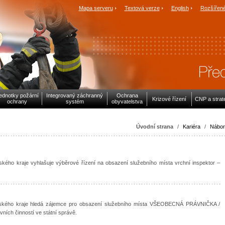
Mapa serveru
Textová verze
English
Rozšířené
ednotky požární
Integrovaný záchranný
Ochrana
Krizové řízení
CNP a strat
ochrany
systém
obyvatelstva
Úvodní strana
/
Kariéra
/
Nábor
kého kraje vyhlašuje výběrové řízení na obsazení služebního místa vrchní inspektor –
eského kraje hledá zájemce pro obsazení služebního místa VŠEOBECNÁ PRÁVNIČKA /
ch činností ve státní správě.