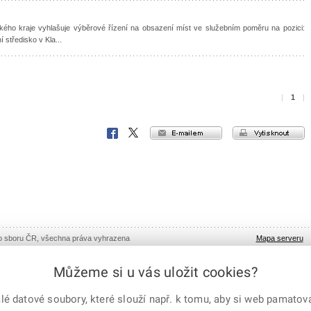
kého kraje vyhlašuje výběrové řízení na obsazení míst ve služebním poměru na pozici:
 středisko v Kla...
|
1
|
e-mailem
vytisknout
Facebook
X
Corp.
ho sboru ČR, všechna práva vyhrazena
Mapa serveru
Můžeme si u vás uložit cookies?
 datové soubory, které slouží např. k tomu, aby si web pamatoval