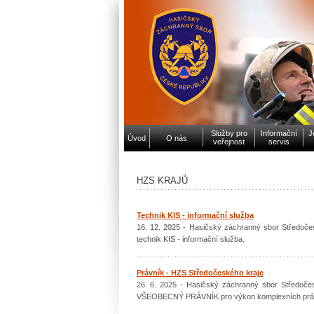
Služby pro
Informační
J
Úvod
O nás
veřejnost
servis
HZS KRAJŮ
Technik KIS - informační služba
16. 12. 2025 - Hasičský záchranný sbor Středočes
technik KIS - informační služba.
Právník - HZS Středočeského kraje
26. 6. 2025 - Hasičský záchranný sbor Středoč
VŠEOBECNÝ PRÁVNÍK pro výkon komplexních právní