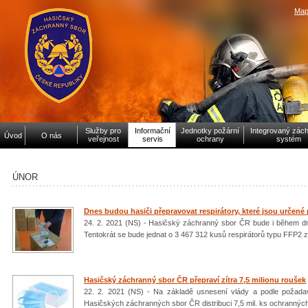
Map
Služby pro
Informační
Jednotky požární
Integrovaný zác
Úvod
O nás
veřejnost
servis
ochrany
systém
ÚNOR
Dnes budou hasiči přepravovat respirátory, které jsou určen
24. 2. 2021 (NS) - Hasičský záchranný sbor ČR bude i během d
Tentokrát se bude jednat o 3 467 312 kusů respirátorů typu FFP2 
Hasičský záchranný sbor ČR přepraví zítra 7,5 milionu roušek
22. 2. 2021 (NS) - Na základě usnesení vlády a podle požadav
Hasičských záchranných sbor ČR distribuci 7,5 mil. ks ochranných