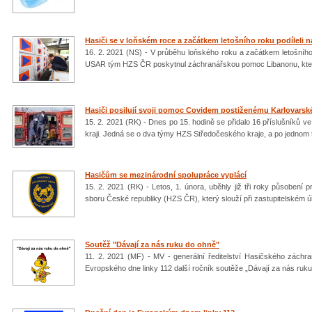
Hasiči se v loňském roce a začátkem letošního roku podíleli 
16. 2. 2021 (NS) - V průběhu loňského roku a začátkem letošníh
USAR tým HZS ČR poskytnul záchranářskou pomoc Libanonu, které
Hasiči posilují svoji pomoc Covidem postiženému Karlovarsk
15. 2. 2021 (RK) - Dnes po 15. hodině se přidalo 16 příslušník
kraji. Jedná se o dva týmy HZS Středočeského kraje, a po jednom
Hasičům se mezinárodní spolupráce vyplácí
15. 2. 2021 (RK) - Letos, 1. února, uběhly již tři roky působen
sboru České republiky (HZS ČR), který slouží při zastupitelském ú
Soutěž "Dávají za nás ruku do ohně"
11. 2. 2021 (MF) - MV - generální ředitelství Hasičského záchra
Evropského dne linky 112 další ročník soutěže „Dávají za nás ruk