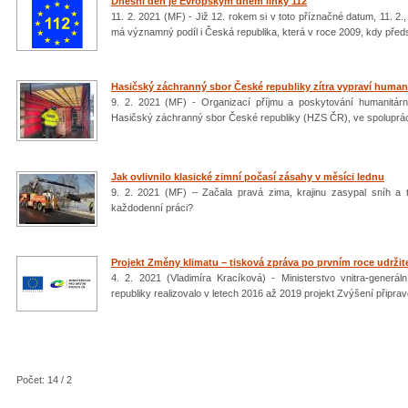
Dnešní den je Evropským dnem linky 112
11. 2. 2021 (MF) - Již 12. rokem si v toto příznačné datum, 11. 2
má významný podíl i Česká republika, která v roce 2009, kdy před
Hasičský záchranný sbor České republiky zítra vypraví huma
9. 2. 2021 (MF) - Organizací příjmu a poskytování humanitár
Hasičský záchranný sbor České republiky (HZS ČR), ve spolupráci
Jak ovlivnilo klasické zimní počasí zásahy v měsíci lednu
9. 2. 2021 (MF) – Začala pravá zima, krajinu zasypal sníh a te
každodenní práci?
Projekt Změny klimatu – tisková zpráva po prvním roce udržit
4. 2. 2021 (Vladimíra Kracíková) - Ministerstvo vnitra-generá
republiky realizovalo v letech 2016 až 2019 projekt Zvýšení připr
Počet: 14 / 2