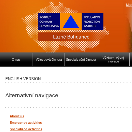
Map
Výzkum, vývoj,
O nás
Výjezdová činnost
Specializační činnost
inovace
ENGLISH VERSION
Alternativní navigace
About us
Emergency activities
Specialized activities