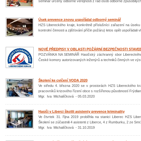
seminář určený odborné veřejnosti z řad osob odborně způsobilýc
Úsek prevence znovu uspořádal odborný seminář
HZS Libereckého kraje, konkrétně příslušníci zařazení na úseku
kontrolní činnosti a zjišťování příčin požáru) letos opět uspořádali v
NOVÉ PŘEDPISY V OBLASTI POŽÁRNÍ BEZPEČNOSTI STAVE
POZVÁNKA NA SEMINÁŘ Hasičský záchranný sbor Libereckého kr
České komory autorizovaných inženýrů a techniků činných ve výsta
Školení ke cvičení VODA 2020
Ve středu 4. března 2020 se v prostorách HZS Libereckého kr
pracovníků krizového řízení obce s rozšířenou působností Frýdlant
Mgr. Iva Michalíčková - 05.03.2020
Hasiči v Liberci školili asistenty prevence kriminality
Ve čtvrtek 31. října 2019 proběhla na stanici Liberec HZS Liber
Školení se zúčastnili 4 asistenti z Liberce, 4 z Rumburku, 2 ze Sm
Mgr. Iva Michalíčková - 31.10.2019