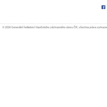
Fac
© 2026 Generální ředitelství Hasičského záchranného sboru ČR, všechna práva vyhraze