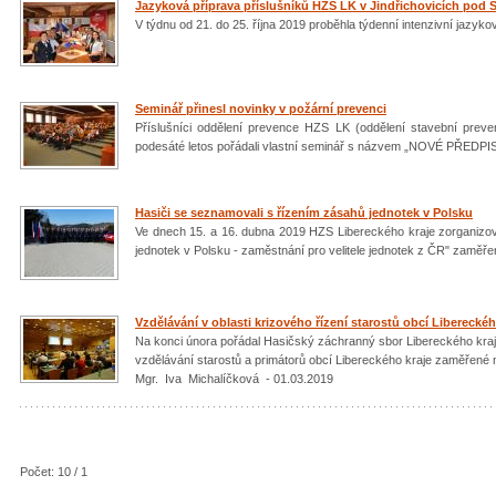
Jazyková příprava příslušníků HZS LK v Jindřichovicích pod
V týdnu od 21. do 25. října 2019 proběhla týdenní intenzivní jazyk
Seminář přinesl novinky v požární prevenci
Příslušníci oddělení prevence HZS LK (oddělení stavební prevence
podesáté letos pořádali vlastní seminář s názvem „NOVÉ PŘED
Hasiči se seznamovali s řízením zásahů jednotek v Polsku
Ve dnech 15. a 16. dubna 2019 HZS Libereckého kraje zorganizo
jednotek v Polsku - zaměstnání pro velitele jednotek z ČR" zaměře
Vzdělávání v oblasti krizového řízení starostů obcí Libereckéh
Na konci února pořádal Hasičský záchranný sbor Libereckého kraj
vzdělávání starostů a primátorů obcí Libereckého kraje zaměřené 
Mgr. Iva Michalíčková - 01.03.2019
Počet: 10 / 1