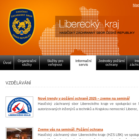
Map
Organizační
Služby pro
Informační
Jednotky požární
In
Úvod
složky
veřejnost
servis
ochrany
záchr
VZDĚLÁVÁNÍ
Nové trendy v požární ochraně 2025 – zveme na seminář
Hasičský záchranný sbor Libereckého kraje ve spolupráci s
autorizovaných inženýrů a techniků a Krajskou nemocnicí Liberec,
Zveme vás na seminář: Požární ochrana
Hasičský záchranný sbor Libereckého kraje (HZS LBK) ve spolupr