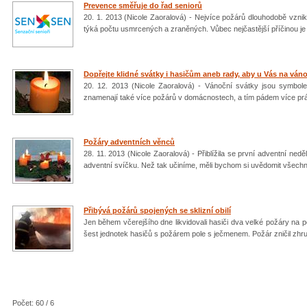
Prevence směřuje do řad seniorů
20. 1. 2013 (Nicole Zaoralová) - Nejvíce požárů dlouhodobě vznik
týká počtu usmrcených a zraněných. Vůbec nejčastější příčinou je
Dopřejte klidné svátky i hasičům aneb rady, aby u Vás na ván
20. 12. 2013 (Nicole Zaoralová) - Vánoční svátky jsou symbole
znamenají také více požárů v domácnostech, a tím pádem více pr
Požáry adventních věnců
28. 11. 2013 (Nicole Zaoralová) - Přiblížila se první adventní ne
adventní svíčku. Než tak učiníme, měli bychom si uvědomit všechna 
Přibývá požárů spojených se sklizní obilí
Jen během včerejšího dne likvidovali hasiči dva velké požáry na
šest jednotek hasičů s požárem pole s ječmenem. Požár zničil zhr
Počet: 60 / 6