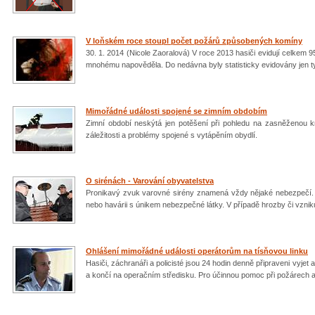
V loňském roce stoupl počet požárů způsobených komíny
30. 1. 2014 (Nicole Zaoralová) V roce 2013 hasiči evidují celkem 
mnohému napověděla. Do nedávna byly statisticky evidovány jen ty
Mimořádné události spojené se zimním obdobím
Zimní období neskýtá jen potěšení při pohledu na zasněženou k
záležitosti a problémy spojené s vytápěním obydlí.
O sirénách - Varování obyvatelstva
Pronikavý zvuk varovné sirény znamená vždy nějaké nebezpečí. 
nebo havárii s únikem nebezpečné látky. V případě hrozby či vzn
Ohlášení mimořádné události operátorům na tísňovou linku
Hasiči, záchranáři a policisté jsou 24 hodin denně připraveni vyj
a končí na operačním středisku. Pro účinnou pomoc při požárech a