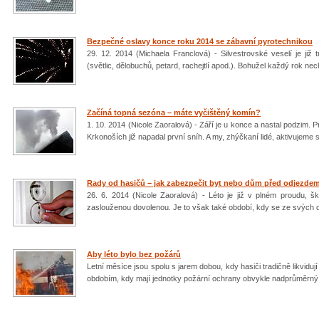
Bezpečné oslavy konce roku 2014 se zábavní pyrotechnikou
29. 12. 2014 (Michaela Franclová) - Silvestrovské veselí je již
(světlic, dělobuchů, petard, rachejtlí apod.). Bohužel každý rok ne
Začíná topná sezóna – máte vyčištěný komín?
1. 10. 2014 (Nicole Zaoralová) - Září je u konce a nastal podzim. 
Krkonoších již napadal první sníh. A my, zhýčkaní lidé, aktivujeme s
Rady od hasičů – jak zabezpečit byt nebo dům před odjezde
26. 6. 2014 (Nicole Zaoralová) - Léto je již v plném proudu, 
zaslouženou dovolenou. Je to však také období, kdy se ze svých 
Aby léto bylo bez požárů
Letní měsíce jsou spolu s jarem dobou, kdy hasiči tradičně likvid
obdobím, kdy mají jednotky požární ochrany obvykle nadprůměrný 