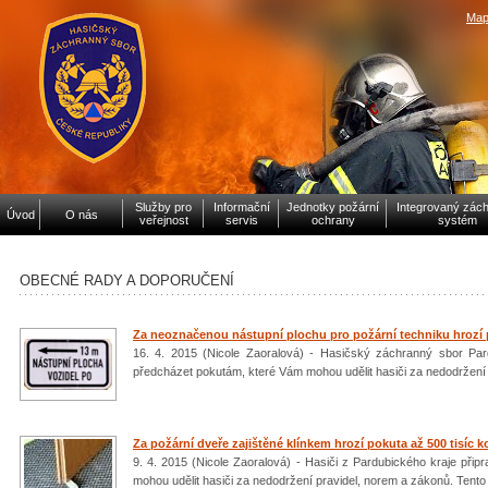
Map
Služby pro
Informační
Jednotky požární
Integrovaný zác
Úvod
O nás
veřejnost
servis
ochrany
systém
OBECNÉ RADY A DOPORUČENÍ
Za neoznačenou nástupní plochu pro požární techniku hrozí p
16. 4. 2015 (Nicole Zaoralová) - Hasičský záchranný sbor Pardu
předcházet pokutám, které Vám mohou udělit hasiči za nedodržení 
Za požární dveře zajištěné klínkem hrozí pokuta až 500 tisíc k
9. 4. 2015 (Nicole Zaoralová) - Hasiči z Pardubického kraje připr
mohou udělit hasiči za nedodržení pravidel, norem a zákonů. Tento