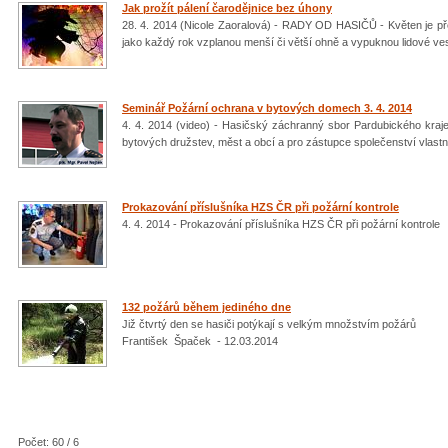
Jak prožít pálení čarodějnice bez úhony
28. 4. 2014 (Nicole Zaoralová) - RADY OD HASIČŮ - Květen je př
jako každý rok vzplanou menší či větší ohně a vypuknou lidové ves
Seminář Požární ochrana v bytových domech 3. 4. 2014
4. 4. 2014 (video) - Hasičský záchranný sbor Pardubického kraj
bytových družstev, měst a obcí a pro zástupce společenství vlast
Prokazování příslušníka HZS ČR při požární kontrole
4. 4. 2014 - Prokazování příslušníka HZS ČR při požární kontrole
132 požárů během jediného dne
Již čtvrtý den se hasiči potýkají s velkým množstvím požárů
František Špaček - 12.03.2014
Počet: 60 / 6