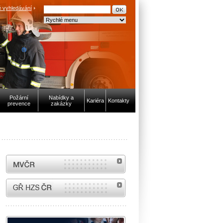
 vyhledávání
Požární
Nabídky a
Kariéra
Kontakty
prevence
zakázky
MVČR
internetové stránky Hasiči ČR