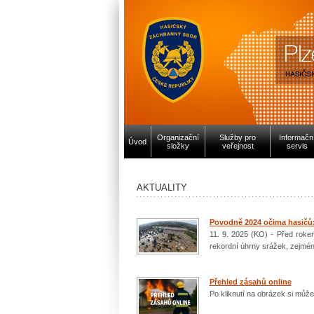
Organizační
Služby pro
Informačn
Úvod
složky
veřejnost
servis
AKTUALITY
Povodně 2024 očima hasičů:
11. 9. 2025 (KO) - Před rokem
rekordní úhrny srážek, zejmén
Přehled zásahů online
Po kliknutí na obrázek si můžet