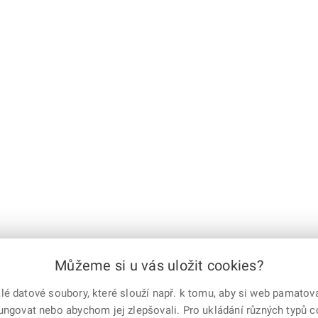
Můžeme si u vás uložit cookies?
|
1
2
3
4
5
6
7
|
další
 datové soubory, které slouží např. k tomu, aby si web pamatoval
e-mailem
vytisknout
Facebook
X
fungovat nebo abychom jej zlepšovali. Pro ukládání různých typů 
Corp.