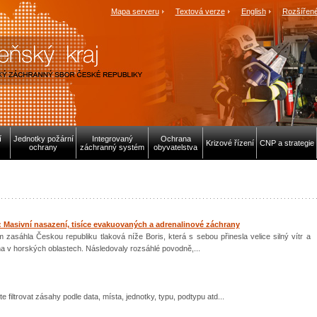
Mapa serveru
Textová verze
English
Rozšířené
í
Jednotky požární
Integrovaný
Ochrana
Krizové řízení
CNP a strategie
ochrany
záchranný systém
obyvatelstva
 Masivní nasazení, tisíce evakuovaných a adrenalinové záchrany
 zasáhla Českou republiku tlaková níže Boris, která s sebou přinesla velice silný vítr a
a v horských oblastech. Následovaly rozsáhlé povodně,...
e filtrovat zásahy podle data, místa, jednotky, typu, podtypu atd...