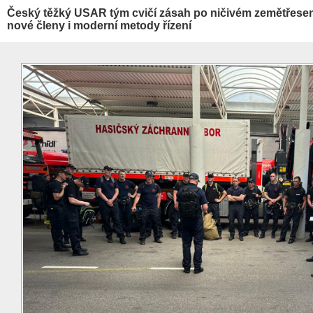
Český těžký USAR tým cvičí zásah po ničivém zemětřesení.
nové členy i moderní metody řízení