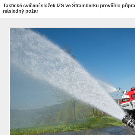
Taktické cvičení složek IZS ve Štramberku prověřilo přip
následný požár